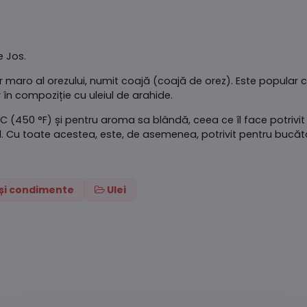
e Jos.
ior maro al orezului, numit coajă (coajă de orez). Este popular 
r în compoziție cu uleiul de arahide.
C (450 °F) și pentru aroma sa blândă, ceea ce îl face potrivit
arul. Cu toate acestea, este, de asemenea, potrivit pentru bucă
i și condimente
Ulei