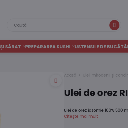
Caută
ȘI SĂRAT
PREPARAREA SUSHI
USTENSILE DE BUCĂTĂ
Acasă
Ulei, mirodenii și con
Ulei de orez R
Ulei de orez iasomie 100% 500 ml
Citește mai mult