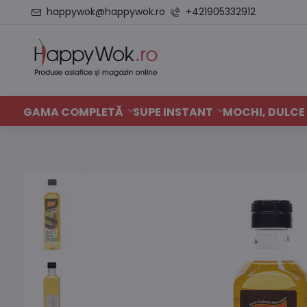
happywok@happywok.ro
+421905332912
GAMA COMPLETĂ
SUPE INSTANT
MOCHI, DULCE 