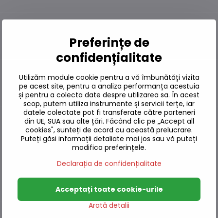
Pe stoc
Preferințe de
confidențialitate
Utilizăm module cookie pentru a vă îmbunătăți vizita
Pe stoc
pe acest site, pentru a analiza performanța acestuia
și pentru a colecta date despre utilizarea sa. În acest
scop, putem utiliza instrumente și servicii terțe, iar
datele colectate pot fi transferate către parteneri
din UE, SUA sau alte țări. Făcând clic pe „Accept all
cookies", sunteți de acord cu această prelucrare.
Pe stoc
Puteți găsi informații detaliate mai jos sau vă puteți
modifica preferințele.
Declarația de confidențialitate
Pe stoc
Acceptați toate cookie-urile
Arată detalii