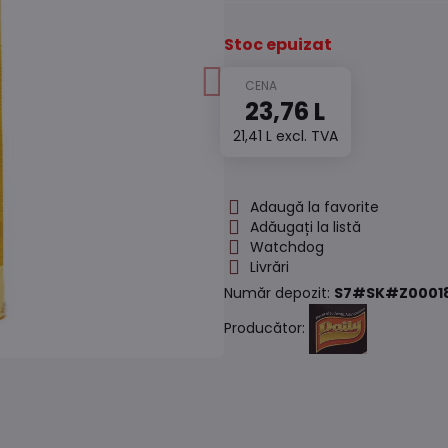
Stoc epuizat
23,76 L
21,41 L
excl. TVA
Adaugă la favorite
Adăugați la listă
Watchdog
Livrări
Număr depozit:
S7#SK#Z0001
Producător: