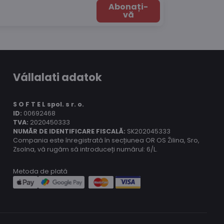
Abonați-
vă
Vállalati adatok
S O F T E L spol.
s r. o.
ID:
00692468
TVA:
2020450333
NUMĂR DE IDENTIFICARE FISCALĂ:
SK202045333
Compania este înregistrată în secțiunea OR OS Žilina, Sro,
Zsolna, vă rugăm să introduceți numărul: 6/L.
Metoda de plată