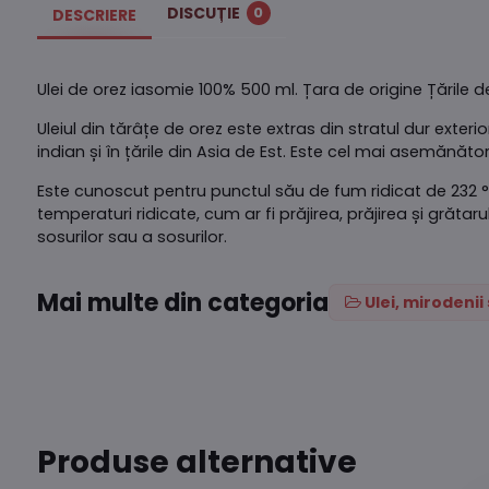
DISCUȚIE
0
DESCRIERE
Ulei de orez iasomie 100% 500 ml. Țara de origine Țările d
Uleiul din tărâțe de orez este extras din stratul dur exter
indian și în țările din Asia de Est. Este cel mai asemănăto
Este cunoscut pentru punctul său de fum ridicat de 232 °
temperaturi ridicate, cum ar fi prăjirea, prăjirea și grăt
sosurilor sau a sosurilor.
Mai multe din categoria
Ulei, mirodeni
Produse alternative