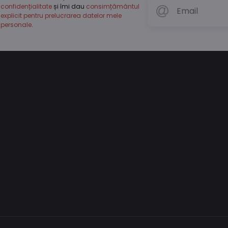
confidențialitate
și îmi dau
consimțământul
explicit pentru prelucrarea datelor mele
personale
.