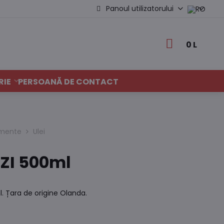
Panoul utilizatorului
0 L
RIE
PERSOANĂ DE CONTACT
dimente
Ulei
IZI 500ml
. Țara de origine Olanda.