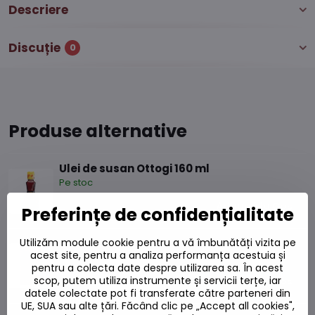
Descriere
Discuție
0
Produse alternative
Ulei de susan Ottogi 160 ml
Pe stoc
36,69 L
Adaugă la Coș
Preferințe de confidențialitate
Utilizăm module cookie pentru a vă îmbunătăți vizita pe
Ulei de susan Ottogi 500ml
acest site, pentru a analiza performanța acestuia și
Pe stoc
pentru a colecta date despre utilizarea sa. În acest
90,72 L
scop, putem utiliza instrumente și servicii terțe, iar
Adaugă la Coș
datele colectate pot fi transferate către parteneri din
UE, SUA sau alte țări. Făcând clic pe „Accept all cookies",