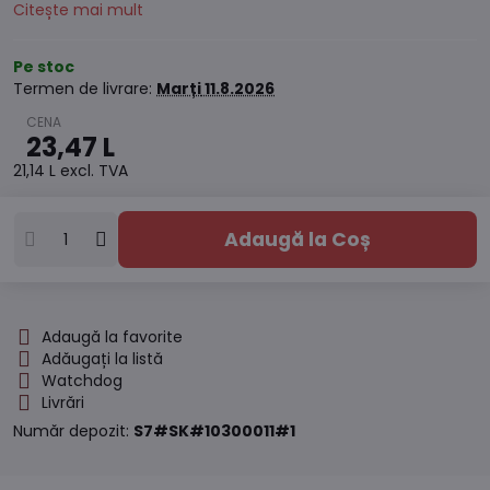
Citește mai mult
Pe stoc
Termen de livrare:
Marți
11.8.2026
23,47 L
21,14 L
excl. TVA
Adaugă la Coș
Adaugă la favorite
Adăugați la listă
Watchdog
Livrări
Număr depozit:
S7#SK#10300011#1