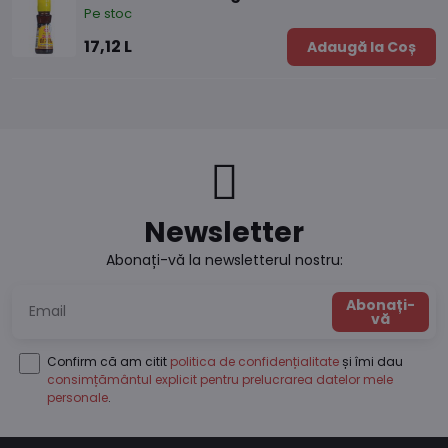
Pe stoc
17,12 L
Adaugă la Coș
Newsletter
Abonați-vă la newsletterul nostru:
Abonați-
vă
Confirm că am citit
politica de confidențialitate
și îmi dau
consimțământul explicit pentru prelucrarea datelor mele
personale
.