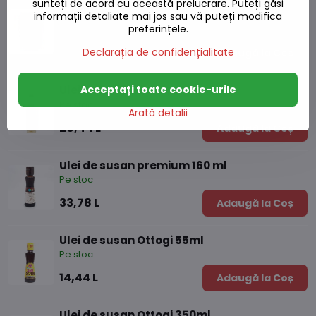
Ulei de nucă de cocos 100% pur 500ml
sunteți de acord cu această prelucrare. Puteți găsi
informații detaliate mai jos sau vă puteți modifica
preferințele.
Pe stoc
31,57 L
Declarația de confidențialitate
Adaugă la Coș
Acceptați toate cookie-urile
Ulei wok 500ml
Pe stoc
Arată detalii
26,44 L
Adaugă la Coș
Ulei de susan premium 160 ml
Pe stoc
33,78 L
Adaugă la Coș
Ulei de susan Ottogi 55ml
Pe stoc
14,44 L
Adaugă la Coș
Ulei de susan Ottogi 350ml