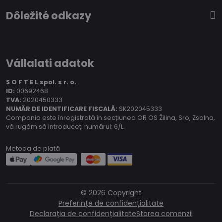
Dôležité odkazy
Vállalati adatok
S O F T E L spol.
s r. o.
ID:
00692468
TVA:
2020450333
NUMĂR DE IDENTIFICARE FISCALĂ:
SK202045333
Compania este înregistrată în secțiunea OR OS Žilina, Sro, Zsolna,
vă rugăm să introduceți numărul: 6/L.
Metoda de plată
©
2026
Copyright
Preferințe de confidențialitate
Declarația de confidențialitate
Starea comenzii