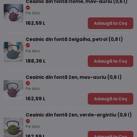
Ceainic din fontă Itome, mov-auriu (0,6 l)
Pe stoc
162,59 L
Adaugă la Coș
Ceainic din fontă Seigaiha, petrol (0,8 l)
Pe stoc
188,36 L
Adaugă la Coș
Ceainic din fontă Zen, mov-auriu (0,5 l)
Pe stoc
162,59 L
Adaugă la Coș
Ceainic din fontă Zen, verde-argintiu (0,6 l)
Pe stoc
162,59 L
Adaugă la Coș