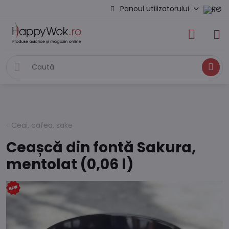
Panoul utilizatorului
Caută
Ceai, cafea, sake
Ceașcă din fontă Sakura,
mentolat (0,06 l)