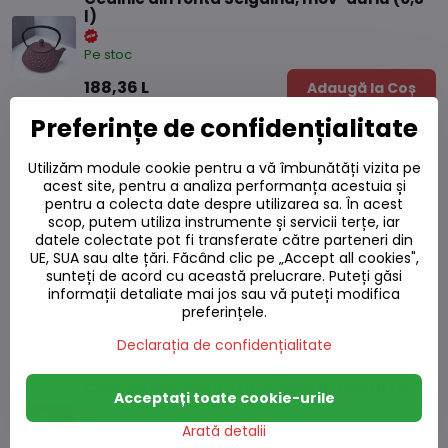
l)
Pe stoc
188,36 L
Adaugă la Coș
Preferințe de confidențialitate
Ceainic din fontă Arare, negru-cupru (0,8 l)
Utilizăm module cookie pentru a vă îmbunătăți vizita pe
Pe stoc
acest site, pentru a analiza performanța acestuia și
pentru a colecta date despre utilizarea sa. În acest
188,36 L
Adaugă la Coș
scop, putem utiliza instrumente și servicii terțe, iar
datele colectate pot fi transferate către parteneri din
UE, SUA sau alte țări. Făcând clic pe „Accept all cookies",
Ceașcă din fontă Itome, petrol (0,12 l)
sunteți de acord cu această prelucrare. Puteți găsi
informații detaliate mai jos sau vă puteți modifica
Pe stoc
preferințele.
28,38 L
Adaugă la Coș
Declarația de confidențialitate
Ceașcă din fontă Arare, negru-cupru (0,12
Acceptați toate cookie-urile
l)
Arată detalii
Pe stoc