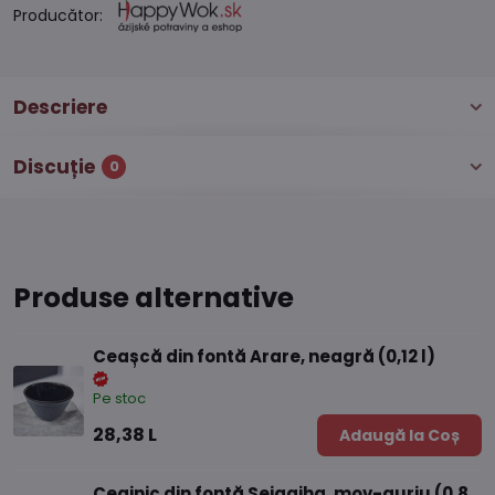
Producător:
Descriere
Discuție
0
Produse alternative
Ceașcă din fontă Arare, neagră (0,12 l)
Pe stoc
28,38 L
Adaugă la Coș
Ceainic din fontă Seigaiha, mov-auriu (0,8