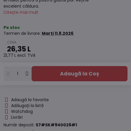
emailat pentru a păstra gustul pur. Reține
excelent căldura.
Citește mai mult
Pe stoc
Termen de livrare:
Marți
11.8.2026
26,35 L
21,77 L
excl. TVA
Adaugă la Coș
Adaugă la favorite
Adăugați la listă
Watchdog
Livrări
Număr depozit:
S7#SK#940026#1