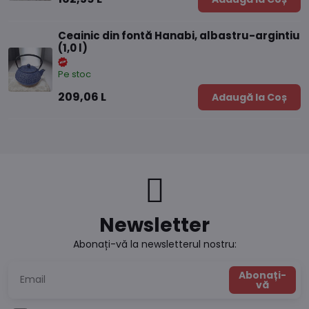
Ceainic din fontă Hanabi, albastru-argintiu
(1,0 l)
Pe stoc
209,06 L
Adaugă la Coș
Newsletter
Abonați-vă la newsletterul nostru:
Abonați-
vă