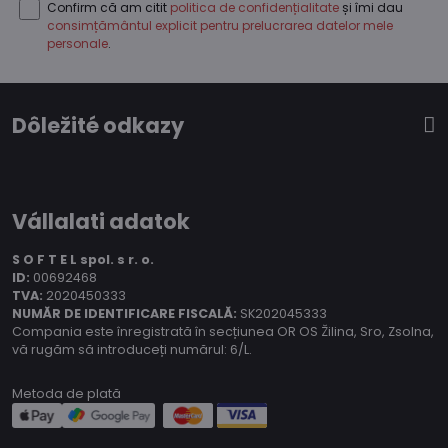
Confirm că am citit
politica de confidențialitate
și îmi dau
consimțământul explicit pentru prelucrarea datelor mele
personale
.
Dôležité odkazy
Vállalati adatok
S O F T E L spol.
s r. o.
ID:
00692468
TVA:
2020450333
NUMĂR DE IDENTIFICARE FISCALĂ:
SK202045333
Compania este înregistrată în secțiunea OR OS Žilina, Sro, Zsolna,
vă rugăm să introduceți numărul: 6/L.
Metoda de plată