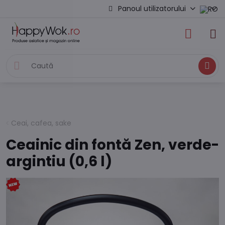
Panoul utilizatorului
Caută
Ceai, cafea, sake
Ceainic din fontă Zen, verde-
argintiu (0,6 l)