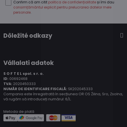
Confirm că am citit
politica de confidențialitate
și îmi dau
consimțământul explicit pentru prelucrarea datelor mele
personale
.
Dôležité odkazy
Vállalati adatok
S O F T E L spol.
s r. o.
ID:
00692468
TVA:
2020450333
NUMĂR DE IDENTIFICARE FISCALĂ:
SK202045333
Compania este înregistrată în secțiunea OR OS Žilina, Sro, Zsolna,
vă rugăm să introduceți numărul: 6/L.
Metoda de plată