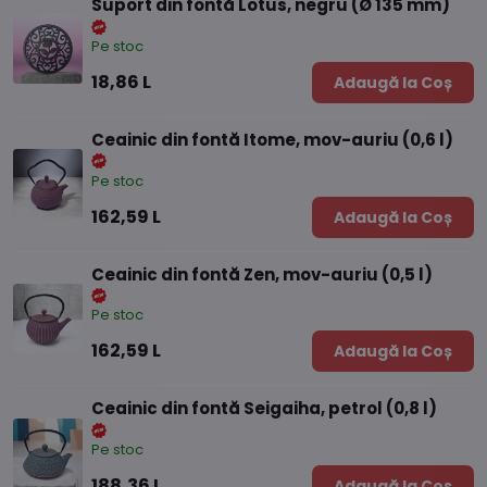
Suport din fontă Lotus, negru (Ø 135 mm)
Pe stoc
18,86 L
Adaugă la Coș
Ceainic din fontă Itome, mov-auriu (0,6 l)
Pe stoc
162,59 L
Adaugă la Coș
Ceainic din fontă Zen, mov-auriu (0,5 l)
Pe stoc
162,59 L
Adaugă la Coș
Ceainic din fontă Seigaiha, petrol (0,8 l)
Pe stoc
188,36 L
Adaugă la Coș