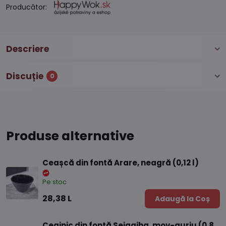
Producător:
Descriere
Discuție
0
Produse alternative
Ceașcă din fontă Arare, neagră (0,12 l)
Pe stoc
28,38 L
Adaugă la Coș
Ceainic din fontă Seigaiha, mov-auriu (0,8