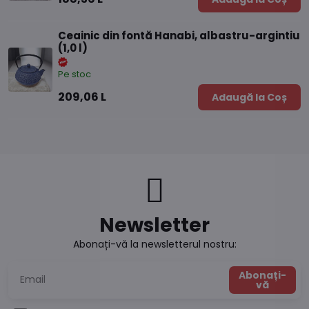
Ceainic din fontă Hanabi, albastru-argintiu
(1,0 l)
Pe stoc
209,06 L
Adaugă la Coș
Newsletter
Abonați-vă la newsletterul nostru:
Abonați-
vă