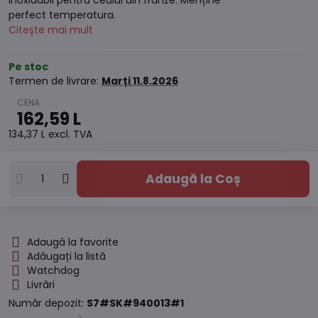
inoxidabil pentru ceaiul din frunze. Menține
perfect temperatura.
Citește mai mult
Pe stoc
Termen de livrare:
Marți
11.8.2026
162,59 L
134,37 L
excl. TVA
Adaugă la Coș
Adaugă la favorite
Adăugați la listă
Watchdog
Livrări
Număr depozit:
S7#SK#940013#1