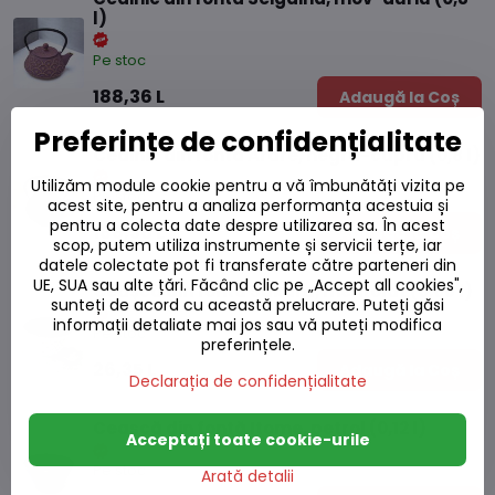
l)
Pe stoc
188,36 L
Adaugă la Coș
Preferințe de confidențialitate
Ceainic din fontă Arare, negru-cupru (0,8 l)
Utilizăm module cookie pentru a vă îmbunătăți vizita pe
Pe stoc
acest site, pentru a analiza performanța acestuia și
pentru a colecta date despre utilizarea sa. În acest
188,36 L
Adaugă la Coș
scop, putem utiliza instrumente și servicii terțe, iar
datele colectate pot fi transferate către parteneri din
UE, SUA sau alte țări. Făcând clic pe „Accept all cookies",
Ceașcă din fontă Sakura, mentolat (0,06 l)
sunteți de acord cu această prelucrare. Puteți găsi
informații detaliate mai jos sau vă puteți modifica
Pe stoc
preferințele.
26,35 L
Adaugă la Coș
Declarația de confidențialitate
Ceașcă din fontă Itome, petrol (0,12 l)
Acceptați toate cookie-urile
Pe stoc
Arată detalii