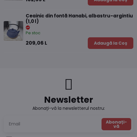
Ceainic din fontă Hanabi, albastru-argintiu
(1,0 l)
Pe stoc
209,06 L
Adaugă la Coș
Newsletter
Abonați-vă la newsletterul nostru:
Abonați-
vă