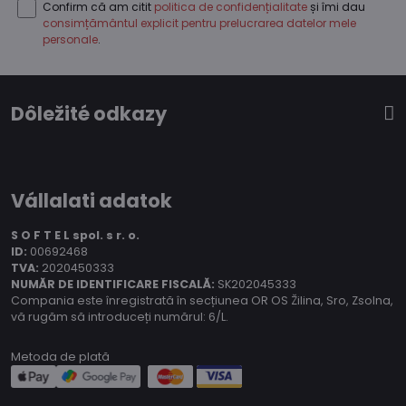
Confirm că am citit
politica de confidențialitate
și îmi dau
consimțământul explicit pentru prelucrarea datelor mele
personale
.
Dôležité odkazy
Vállalati adatok
S O F T E L spol.
s r. o.
ID:
00692468
TVA:
2020450333
NUMĂR DE IDENTIFICARE FISCALĂ:
SK202045333
Compania este înregistrată în secțiunea OR OS Žilina, Sro, Zsolna,
vă rugăm să introduceți numărul: 6/L.
Metoda de plată