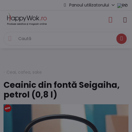
Panoul utilizatorului
Caută
Ceai, cafea, sake
Ceainic din fontă Seigaiha,
petrol (0,8 l)