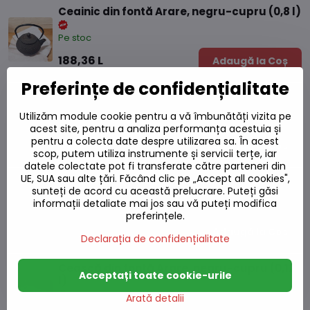
Ceainic din fontă Arare, negru-cupru (0,8 l)
Pe stoc
188,36 L
Adaugă la Coș
Preferințe de confidențialitate
Ceașcă din fontă Itome, petrol (0,12 l)
Utilizăm module cookie pentru a vă îmbunătăți vizita pe
Pe stoc
acest site, pentru a analiza performanța acestuia și
pentru a colecta date despre utilizarea sa. În acest
28,38 L
Adaugă la Coș
scop, putem utiliza instrumente și servicii terțe, iar
datele colectate pot fi transferate către parteneri din
UE, SUA sau alte țări. Făcând clic pe „Accept all cookies",
Ceașcă din fontă Sakura, mentolat (0,06 l)
sunteți de acord cu această prelucrare. Puteți găsi
informații detaliate mai jos sau vă puteți modifica
Pe stoc
preferințele.
26,35 L
Adaugă la Coș
Declarația de confidențialitate
Ceașcă din fontă Arare, negru-cupru (0,12
Acceptați toate cookie-urile
l)
Arată detalii
Pe stoc