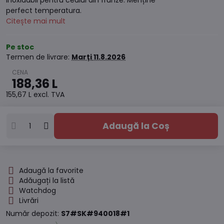
inoxidabil pentru ceaiul din frunze. Menține
perfect temperatura.
Citește mai mult
Pe stoc
Termen de livrare:
Marți
11.8.2026
188,36 L
155,67 L
excl. TVA
Adaugă la Coș
Adaugă la favorite
Adăugați la listă
Watchdog
Livrări
Număr depozit:
S7#SK#940018#1