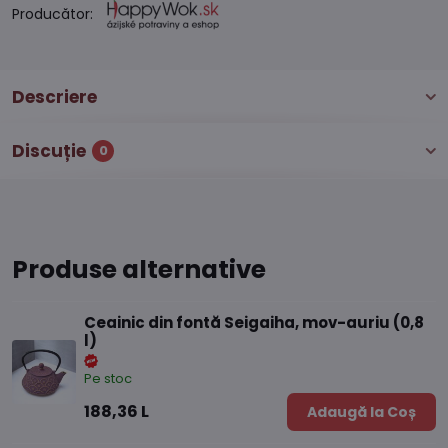
Producător:
Descriere
Discuție
0
Produse alternative
Ceainic din fontă Seigaiha, mov-auriu (0,8
l)
Pe stoc
188,36 L
Adaugă la Coș