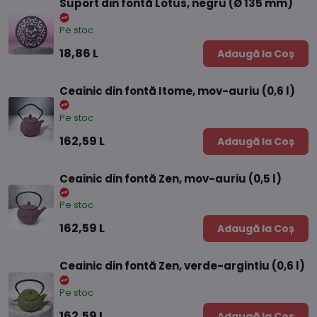
Suport din fontă Lotus, negru (Ø 135 mm)
Pe stoc
18,86 L
Adaugă la Coș
Ceainic din fontă Itome, mov-auriu (0,6 l)
Pe stoc
162,59 L
Adaugă la Coș
Ceainic din fontă Zen, mov-auriu (0,5 l)
Pe stoc
162,59 L
Adaugă la Coș
Ceainic din fontă Zen, verde-argintiu (0,6 l)
Pe stoc
162,59 L
Adaugă la Coș