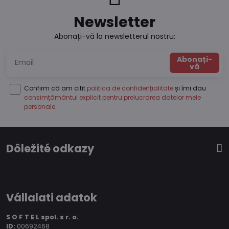
Newsletter
Abonați-vă la newsletterul nostru:
Abonați-
vă
Confirm că am citit
politica de confidențialitate
și îmi dau
consimțământul explicit pentru prelucrarea datelor mele
personale
.
Dôležité odkazy
Vállalati adatok
S O F T E L spol.
s r. o.
ID:
00692468