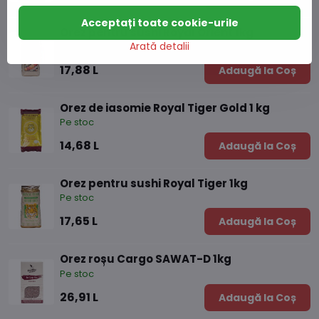
Acceptați toate cookie-urile
Orez pentru sushi Royal Orient 1kg
Arată detalii
Pe stoc
17,88 L
Adaugă la Coș
Orez de iasomie Royal Tiger Gold 1 kg
Pe stoc
14,68 L
Adaugă la Coș
Orez pentru sushi Royal Tiger 1kg
Pe stoc
17,65 L
Adaugă la Coș
Orez roșu Cargo SAWAT-D 1kg
Pe stoc
26,91 L
Adaugă la Coș