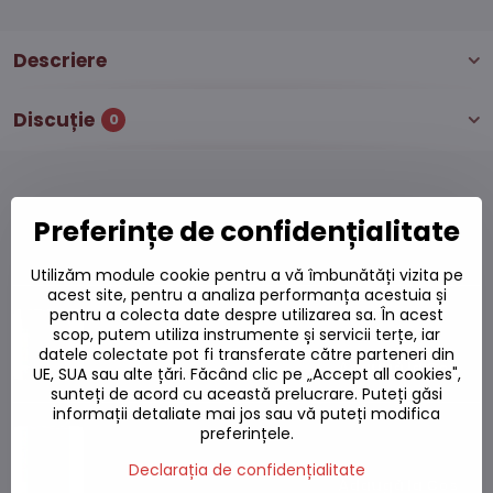
Descriere
Discuție
0
Preferințe de confidențialitate
Produse alternative
Utilizăm module cookie pentru a vă îmbunătăți vizita pe
acest site, pentru a analiza performanța acestuia și
Orez glutinos thailandez 1kg
pentru a colecta date despre utilizarea sa. În acest
Pe stoc
scop, putem utiliza instrumente și servicii terțe, iar
datele colectate pot fi transferate către parteneri din
20,56 L
Adaugă la Coș
UE, SUA sau alte țări. Făcând clic pe „Accept all cookies",
sunteți de acord cu această prelucrare. Puteți găsi
informații detaliate mai jos sau vă puteți modifica
Orez glutinos 1kg
preferințele.
Pe stoc
Declarația de confidențialitate
16,89 L
Adaugă la Coș