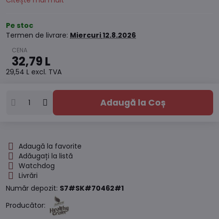
Citește mai mult
Pe stoc
Termen de livrare:
Miercuri
12.8.2026
32,79 L
29,54 L
excl. TVA
Adaugă la Coș
Adaugă la favorite
Adăugați la listă
Watchdog
Livrări
Număr depozit:
S7#SK#70462#1
Producător: