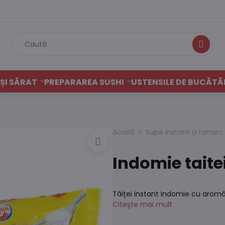
Caută
ȘI SĂRAT
PREPARAREA SUSHI
USTENSILE DE BUCĂTĂ
Acasă
Supe instant și ramen
Indomie taite
Tăiței instant Indomie cu aromă 
Citește mai mult