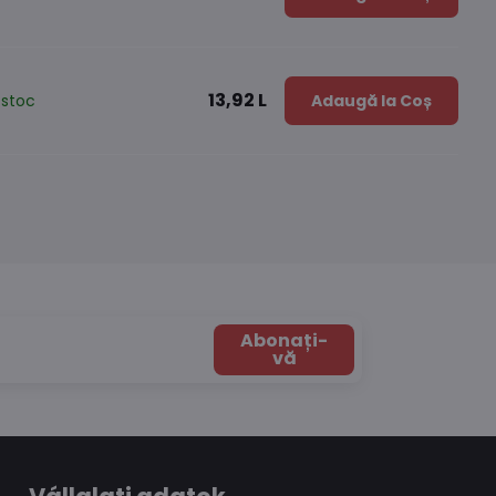
13,92 L
 stoc
Adaugă la Coș
Abonați-
vă