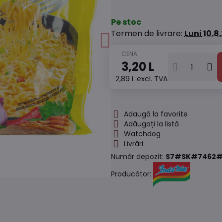
Pe stoc
Termen de livrare:
Luni
10.8
3,20 L
2,89 L
excl. TVA
Adaugă la favorite
Adăugați la listă
Watchdog
Livrări
Număr depozit:
S7#SK#7462#
Producător: