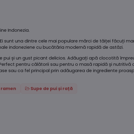
ine Indonezia.
a. Ei sunt una dintre cele mai populare mărci de tăiței făcuți 
onale indoneziene cu bucătăria modernă rapidă de astăzi.
de pui și un gust picant delicios. Adăugați apă clocotită împ
 Perfect pentru călătorii sau pentru o masă rapidă și nutritivă 
se sau ca fel principal prin adăugarea de ingrediente proaspet
i ramen
Supe de pui și rață