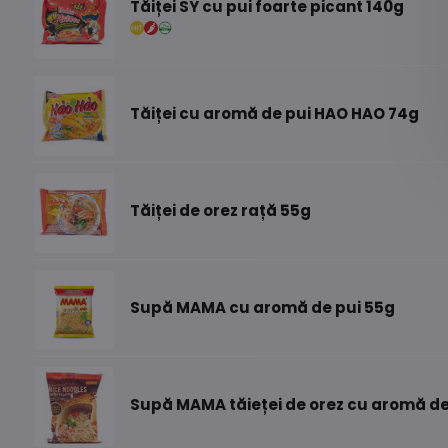
Tăiței SY cu pui foarte picant 140g
Tăiței cu aromă de pui HAO HAO 74g
Tăiței de orez rață 55g
Supă MAMA cu aromă de pui 55g
Supă MAMA tăieței de orez cu aromă de