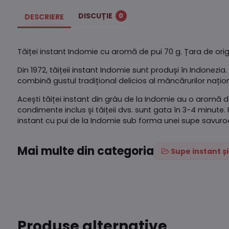
DISCUȚIE
0
DESCRIERE
Tăiței instant Indomie cu aromă de pui 70 g. Țara de orig
Din 1972, tăițeii instant Indomie sunt produși în Indonezi
combină gustul tradițional delicios al mâncărurilor nați
Acești tăiței instant din grâu de la Indomie au o aromă 
condimente inclus și tăițeii dvs. sunt gata în 3-4 minute.
instant cu pui de la Indomie sub forma unei supe savuroa
Mai multe din categoria
Supe instant ș
Produse alternative