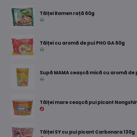
Tăiței Ramen rață 60g
Tăiței cu aromă de pui PHO GA 60g
Supă MAMA ceașcă mică cu aromă de p
Tăiței mare ceașcă pui picant Nongshi
Tăiței SY cu pui picant Carbonara 130g