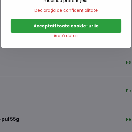
modifica preferințele.
Pe
Declarația de confidențialitate
Acceptați toate cookie-urile
Pe
Arată detalii
Pe
Pe
 pui 55g
Pe