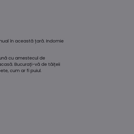
manual în această țară. Indomie
reună cu amestecul de
acasă. Bucurați-vă de tăițeii
e, cum ar fi puiul.