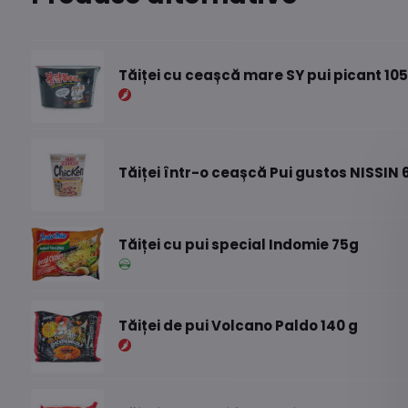
Tăiței cu ceașcă mare SY pui picant 10
Tăiței într-o ceașcă Pui gustos NISSIN 
Tăiței cu pui special Indomie 75g
Tăiței de pui Volcano Paldo 140 g