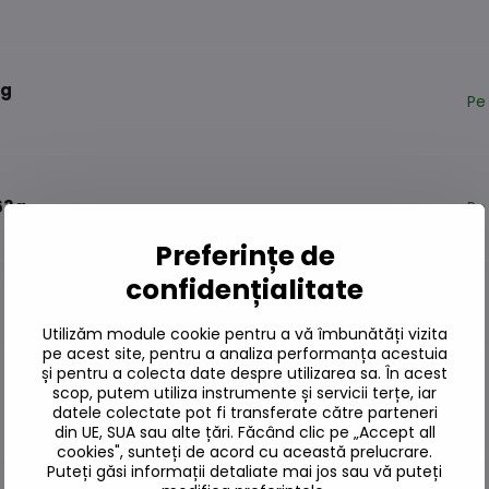
5g
Pe
63g
Pe
Preferințe de
confidențialitate
Pe
Utilizăm module cookie pentru a vă îmbunătăți vizita
pe acest site, pentru a analiza performanța acestuia
și pentru a colecta date despre utilizarea sa. În acest
scop, putem utiliza instrumente și servicii terțe, iar
Pe
datele colectate pot fi transferate către parteneri
din UE, SUA sau alte țări. Făcând clic pe „Accept all
cookies", sunteți de acord cu această prelucrare.
Puteți găsi informații detaliate mai jos sau vă puteți