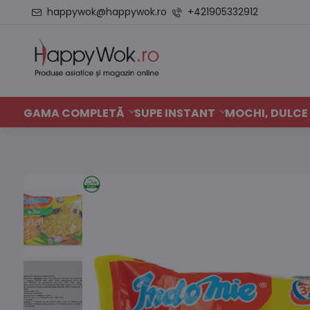
happywok@happywok.ro
+421905332912
GAMA COMPLETĂ
SUPE INSTANT
MOCHI, DULCE 