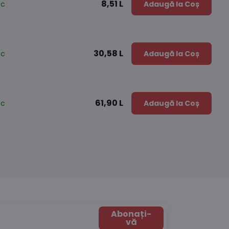
8,51 L
oc
Adaugă la Coș
30,58 L
oc
Adaugă la Coș
61,90 L
oc
Adaugă la Coș
Abonați-
vă