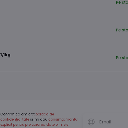
Pe st
Pe st
1,1kg
Pe st
Confirm că am citit
politica de
confidențialitate
și îmi dau
consimțământul
explicit pentru prelucrarea datelor mele