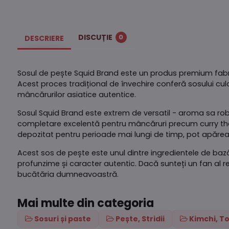
DISCUȚIE
0
DESCRIERE
Sosul de pește Squid Brand este un produs premium fabric
Acest proces tradițional de învechire conferă sosului cu
mâncărurilor asiatice autentice.
Sosul Squid Brand este extrem de versatil - aroma sa robus
completare excelentă pentru mâncăruri precum curry thai
depozitat pentru perioade mai lungi de timp, pot apărea 
Acest sos de pește este unul dintre ingredientele de b
profunzime și caracter autentic. Dacă sunteți un fan al r
bucătăria dumneavoastră.
Mai multe din categoria
Sosuri și paste
Pește, Stridii
Kimchi, To