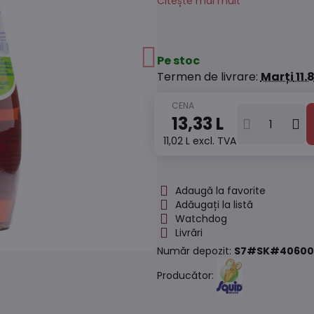
Citește mai mult
Pe stoc
Termen de livrare:
Marți
11.
13,33 L
11,02 L
excl. TVA
Adaugă la favorite
Adăugați la listă
Watchdog
Livrări
Număr depozit:
S7#SK#40600
Producător: