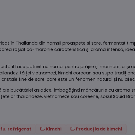
at în Thailanda din hamsii proaspete și sare, fermentat timp d
loarea roșiatică-maronie caracteristică și aroma intensă, ide
tă îl face potrivit nu numai pentru prăjire și marinare, ci și c
landez, tăiței vietnamezi, kimchi coreean sau supa tradițio
cristale fine de sare, care este un fenomen natural și nu afec
ază ale bucătăriei asiatice, îmbogățind mâncărurile cu aroma
ețetelor thailandeze, vietnameze sau coreene, sosul Squid Brand
fu, refrigerat
Kimchi
Producția de kimchi