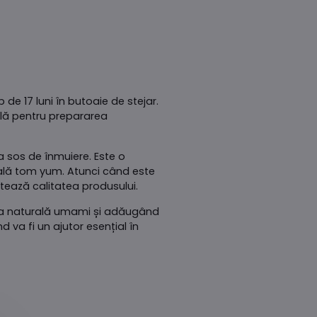
e 17 luni în butoaie de stejar.
ală pentru prepararea
a sos de înmuiere. Este o
nală tom yum. Atunci când este
tează calitatea produsului.
 sa naturală umami și adăugând
 va fi un ajutor esențial în