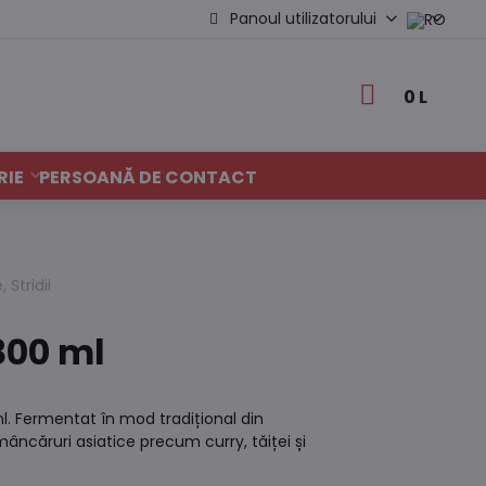
Panoul utilizatorului
0 L
RIE
PERSOANĂ DE CONTACT
 Stridii
300 ml
l. Fermentat în mod tradițional din
âncăruri asiatice precum curry, tăiței și