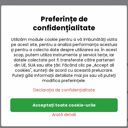
Preferințe de
confidențialitate
Utilizăm module cookie pentru a vă îmbunătăți vizita
pe acest site, pentru a analiza performanța acestuia
și pentru a colecta date despre utilizarea sa. În acest
scop, putem utiliza instrumente și servicii terțe, iar
datele colectate pot fi transferate către parteneri
Pe st
din UE, SUA sau alte țări. Făcând clic pe „Accept all
cookies", sunteți de acord cu această prelucrare.
Puteți găsi informații detaliate mai jos sau vă puteți
modifica preferințele.
Declarația de confidențialitate
Pe st
Acceptați toate cookie-urile
Arată detalii
Pe st