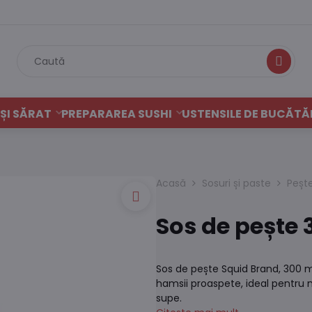
Caută
ȘI SĂRAT
PREPARAREA SUSHI
USTENSILE DE BUCĂTĂ
Acasă
Sosuri și paste
Pește,
Sos de pește 
Sos de pește Squid Brand, 300 m
hamsii proaspete, ideal pentru m
supe.