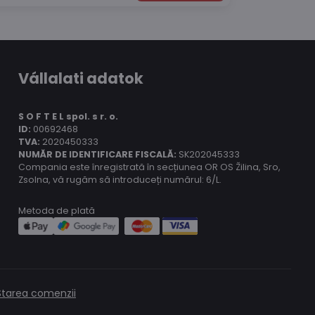
Vállalati adatok
S O F T E L spol.
s r. o.
ID:
00692468
TVA:
2020450333
NUMĂR DE IDENTIFICARE FISCALĂ:
SK202045333
Compania este înregistrată în secțiunea OR OS Žilina, Sro,
Zsolna, vă rugăm să introduceți numărul: 6/L.
Metoda de plată
Starea comenzii