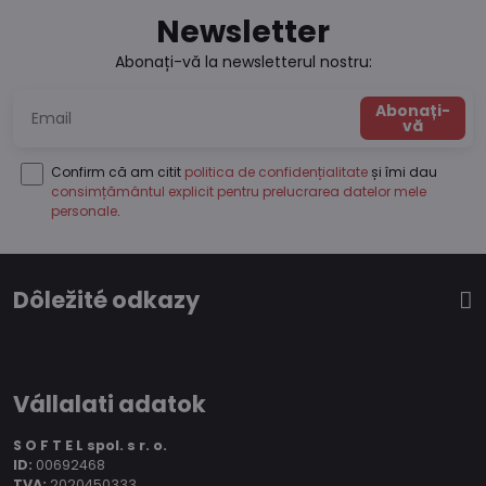
Newsletter
Abonați-vă la newsletterul nostru:
Abonați-
vă
Confirm că am citit
politica de confidențialitate
și îmi dau
consimțământul explicit pentru prelucrarea datelor mele
personale
.
Dôležité odkazy
Vállalati adatok
S O F T E L spol.
s r. o.
ID:
00692468
TVA:
2020450333