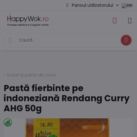
Panoul utilizatorului
Caută
Sosuri și paste de curry
Pastă fierbinte pe
indoneziană Rendang Curry
AHG 50g