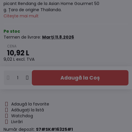
picant Rendang de la Asian Home Gourmet 50
g. Țara de origine Thailanda.
Citește mai mult
Pe stoc
Termen de livrare:
Marți
11.8.2026
10,92 L
9,02 L
excl. TVA
Adaugă la Coș
Adaugă la favorite
Adăugați la listă
Watchdog
Livrări
Număr depozit:
S7#SK#16325#1