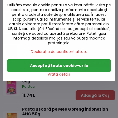
Utilizăm module cookie pentru a vă îmbunătăți vizita pe
acest site, pentru a analiza performanța acestuia și
Pastă de curry roșu LOBO 400g
pentru a colecta date despre utilizarea sa. În acest
Pe stoc
scop, putem utiliza instrumente și servicii terțe, iar
datele colectate pot fi transferate către parteneri din
26,16 L
Adaugă la Coș
UE, SUA sau alte țări. Făcând clic pe „Accept all cookies",
sunteți de acord cu această prelucrare. Puteți găsi
informații detaliate mai jos sau vă puteți modifica
Paste calde pe Curry de legume indonezian
preferințele.
AHG 50g
Declarația de confidențialitate
Pe stoc
10,92 L
Adaugă la Coș
Acceptați toate cookie-urile
Arată detalii
Pastă fierbinte pentru supa Kimchi AHG
50g
Pe stoc
11,74 L
Adaugă la Coș
Pastă ușoară pe Mee Goreng indonezian
AHG 50g