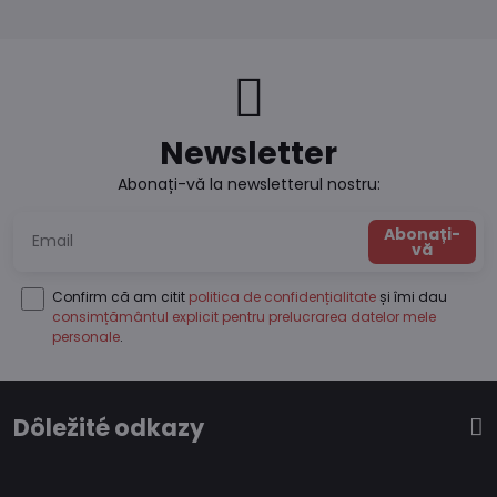
Newsletter
Abonați-vă la newsletterul nostru:
Abonați-
vă
Confirm că am citit
politica de confidențialitate
și îmi dau
consimțământul explicit pentru prelucrarea datelor mele
personale
.
Dôležité odkazy