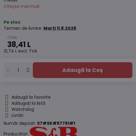
mediu
Citește mai mult
Pe stoc
Termen de livrare:
Marți
11.8.2026
38,41 L
31,74 L
excl. TVA
Adaugă la Coș
Adaugă la favorite
Adăugați la listă
Watchdog
Livrări
Număr depozit:
S7#SK#57761#1
Producător: