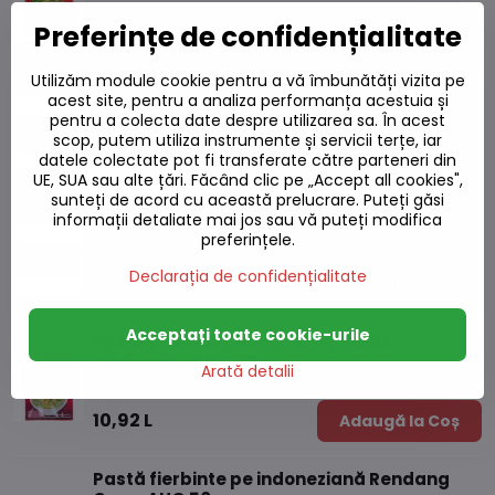
21,58 L
Preferințe de confidențialitate
Adaugă la Coș
Utilizăm module cookie pentru a vă îmbunătăți vizita pe
Sos Golden Curry picant 220g S&B
acest site, pentru a analiza performanța acestuia și
pentru a colecta date despre utilizarea sa. În acest
Pe stoc
scop, putem utiliza instrumente și servicii terțe, iar
datele colectate pot fi transferate către parteneri din
38,41 L
Adaugă la Coș
UE, SUA sau alte țări. Făcând clic pe „Accept all cookies",
sunteți de acord cu această prelucrare. Puteți găsi
informații detaliate mai jos sau vă puteți modifica
Sos Golden Curry 220g S&B
preferințele.
Pe stoc
Declarația de confidențialitate
38,41 L
Adaugă la Coș
Acceptați toate cookie-urile
Pastă picantă pentru curry verde
thailandez AHG 50g
Arată detalii
Pe stoc
10,92 L
Adaugă la Coș
Pastă fierbinte pe indoneziană Rendang