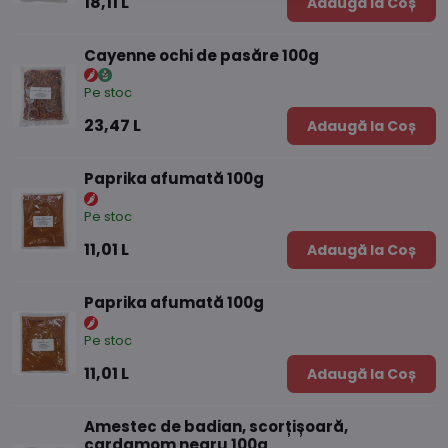
18,11 L
Adaugă la Coș
Cayenne ochi de pasăre 100g
Pe stoc
23,47 L
Adaugă la Coș
Paprika afumată 100g
Pe stoc
11,01 L
Adaugă la Coș
Paprika afumată 100g
Pe stoc
11,01 L
Adaugă la Coș
Amestec de badian, scorțișoară,
cardamom negru 100g