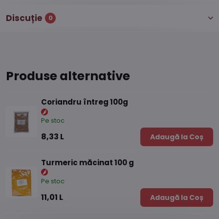
Discuție
0
Produse alternative
Coriandru întreg 100g
Pe stoc
8,33 L
Adaugă la Coș
Turmeric măcinat 100 g
Pe stoc
11,01 L
Adaugă la Coș