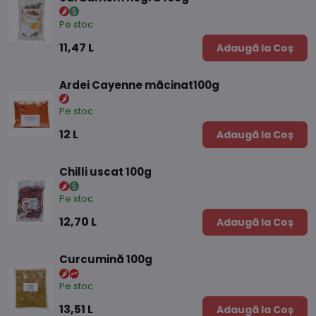
Pe stoc
11,47 L
Adaugă la Coș
Ardei Cayenne măcinat100g
Pe stoc
12 L
Adaugă la Coș
Chilli uscat 100g
Pe stoc
12,70 L
Adaugă la Coș
Curcumină 100g
Pe stoc
13,51 L
Adaugă la Coș