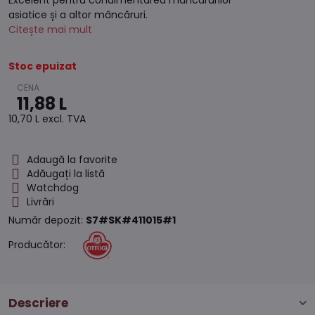
Excelent pentru condimentarea mâncărurilor
asiatice și a altor mâncăruri.
Citește mai mult
Stoc epuizat
11,88 L
10,70 L
excl. TVA
Adaugă la favorite
Adăugați la listă
Watchdog
Livrări
Număr depozit:
S7#SK#411015#1
Producător:
Descriere