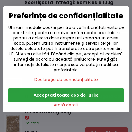
Scorțișoară întreagă 6cm Kasia 100g
Preferințe de confidențialitate
Pe stoc
14,44 L
Adaugă la Coș
Utilizăm module cookie pentru a vă îmbunătăți vizita pe
acest site, pentru a analiza performanța acestuia și
pentru a colecta date despre utilizarea sa. În acest
Pudră de coriandru 100g
scop, putem utiliza instrumente și servicii terțe, iar
datele colectate pot fi transferate către parteneri din
Pe stoc
UE, SUA sau alte țări. Făcând clic pe „Accept all cookies",
sunteți de acord cu această prelucrare. Puteți găsi
6,58 L
Adaugă la Coș
informații detaliate mai jos sau vă puteți modifica
preferințele.
Scorțișoară măcinată 100g
Declarația de confidențialitate
Pe stoc
Acceptați toate cookie-urile
11,01 L
Adaugă la Coș
Arată detalii
Chimen întreg 100g
Pe stoc