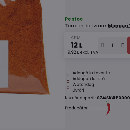
Pe stoc
Termen de livrare:
Miercuri
12 L
9,92 L
excl. TVA
Adaugă la favorite
Adăugați la listă
Watchdog
Livrări
Număr depozit:
S7#SK#P0000
Producător: