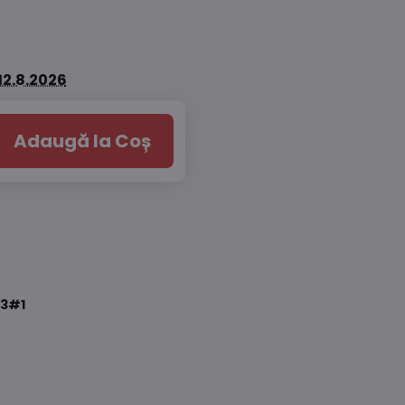
12.8.2026
Adaugă la Coș
3#1