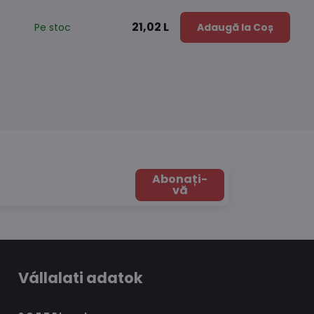
21,02 L
Pe stoc
Adaugă la Coș
Abonați-
vă
Vállalati adatok