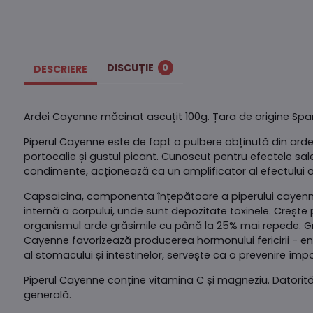
DISCUȚIE
0
DESCRIERE
Ardei Cayenne măcinat ascuțit 100g. Țara de origine Spa
Piperul Cayenne este de fapt o pulbere obținută din arde
portocalie și gustul picant. Cunoscut pentru efectele s
condimente, acționează ca un amplificator al efectului 
Capsaicina, componenta înțepătoare a piperului cayenne
internă a corpului, unde sunt depozitate toxinele. Creșt
organismul arde grăsimile cu până la 25% mai repede. Gr
Cayenne favorizează producerea hormonului fericirii - end
al stomacului și intestinelor, servește ca o prevenire împ
Piperul Cayenne conține vitamina C și magneziu. Datorită 
generală.