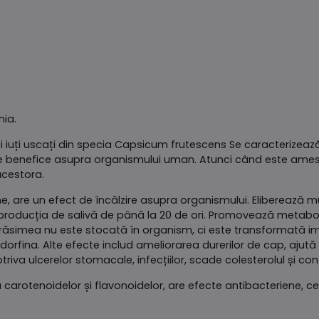
nia.
i iuți uscați din specia Capsicum frutescens Se caracterizeaz
ale benefice asupra organismului uman. Atunci când este amest
acestora.
, are un efect de încălzire asupra organismului. Eliberează
e producția de salivă de până la 20 de ori. Promovează metabol
ăsimea nu este stocată în organism, ci este transformată imed
orfina. Alte efecte includ ameliorarea durerilor de cap, ajută
otriva ulcerelor stomacale, infecțiilor, scade colesterolul și c
carotenoidelor și flavonoidelor, are efecte antibacteriene, ce