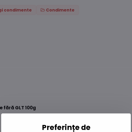
i și condimente
Condimente
 fără GLT 100g
Preferințe de