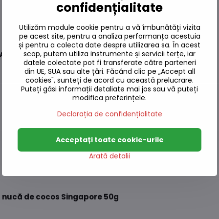
confidențialitate
Utilizăm module cookie pentru a vă îmbunătăți vizita
pe acest site, pentru a analiza performanța acestuia
și pentru a colecta date despre utilizarea sa. În acest
scop, putem utiliza instrumente și servicii terțe, iar
A 100g
datele colectate pot fi transferate către parteneri
din UE, SUA sau alte țări. Făcând clic pe „Accept all
cookies", sunteți de acord cu această prelucrare.
Puteți găsi informații detaliate mai jos sau vă puteți
modifica preferințele.
Declarația de confidențialitate
Acceptați toate cookie-urile
Arată detalii
 nucă de cocos Singapore 50g