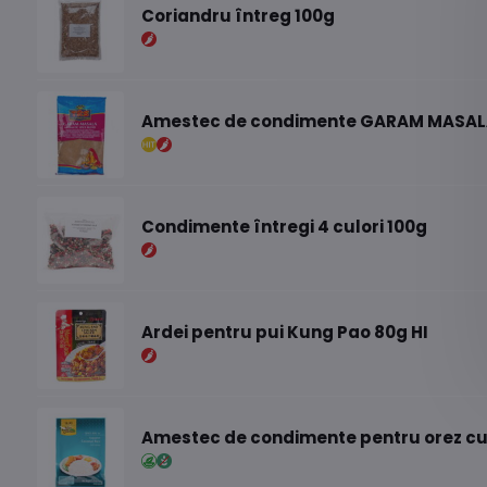
Coriandru întreg 100g
Amestec de condimente GARAM MASAL
Condimente întregi 4 culori 100g
Ardei pentru pui Kung Pao 80g HI
Amestec de condimente pentru orez cu