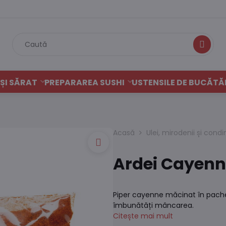
Caută
ȘI SĂRAT
PREPARAREA SUSHI
USTENSILE DE BUCĂTĂ
Acasă
Ulei, mirodenii și con
Ardei Cayenn
Piper cayenne măcinat în pache
îmbunătăți mâncarea.
Citește mai mult