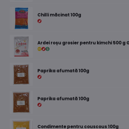
Chilli măcinat 100g
Ardei roșu grosier pentru kimchi 500 
Paprika afumată 100g
Paprika afumată 100g
Condimente pentru couscous 100g