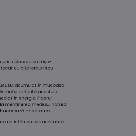
ă prin culoarea sa roșu-
ecat cu alte ierburi sau
 mucusul acumulat în mucoasa
ismul și datorită acestuia
iat în energie. Piperul
 la menținerea mediului natural
ontracarează obezitatea.
ea ce întărește și imunitatea