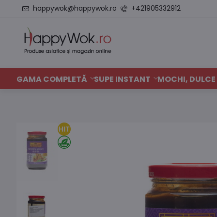
happywok@happywok.ro
+421905332912
GAMA COMPLETĂ
SUPE INSTANT
MOCHI, DULCE 