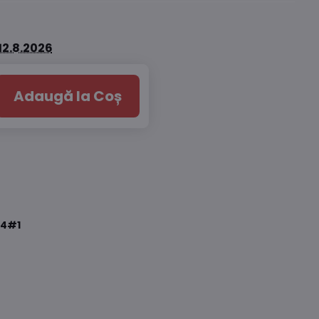
12.8.2026
Adaugă la Coș
4#1