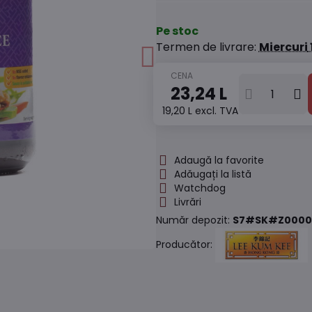
Pe stoc
Termen de livrare:
Miercuri
23,24 L
19,20 L
excl. TVA
Adaugă la favorite
Adăugați la listă
Watchdog
Livrări
Număr depozit:
S7#SK#Z0000
Producător: