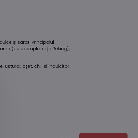
lce și sărat. Principalul
 carne (de exemplu, rața Peking),
uroi, oțet, chili și îndulcitor.