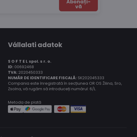
Abonați-
vă
Vállalati adatok
S O F T E L spol.
s r. o.
ID:
00692468
TVA:
2020450333
NUMĂR DE IDENTIFICARE FISCALĂ:
SK202045333
Compania este înregistrată în secțiunea OR OS Žilina, Sro,
Zsolna, vă rugăm să introduceți numărul: 6/L.
Metoda de plată