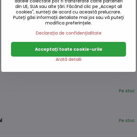
datele colectate pot fi transferate către parteneri
Pe stoc
din UE, SUA sau alte țări. Făcând clic pe „Accept all
cookies", sunteți de acord cu această prelucrare.
Puteți găsi informații detaliate mai jos sau vă puteți
modifica preferințele.
Pe stoc
Declarația de confidențialitate
Acceptați toate cookie-urile
Arată detalii
Pe stoc
Pe stoc
l
Pe stoc