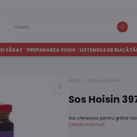
Caută
ȘI SĂRAT
PREPARAREA SUSHI
USTENSILE DE BUCĂTĂ
Acasă
Sosuri și paste
Sos Hoisin 39
Sos chinezesc pentru grătar Hois
Citește mai mult