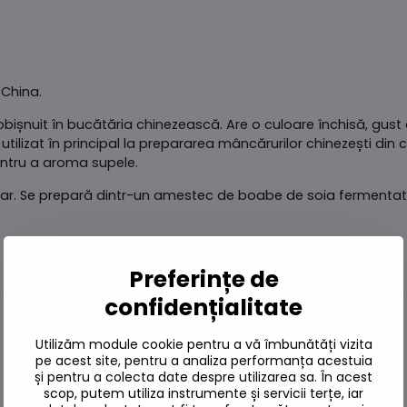
 China.
bișnuit în bucătăria chinezească. Are o culoare închisă, gust du
utilizat în principal la prepararea mâncărurilor chinezești din
ntru a aroma supele.
r. Se prepară dintr-un amestec de boabe de soia fermentate, ust
Preferințe de
confidențialitate
Utilizăm module cookie pentru a vă îmbunătăți vizita
pe acest site, pentru a analiza performanța acestuia
și pentru a colecta date despre utilizarea sa. În acest
scop, putem utiliza instrumente și servicii terțe, iar