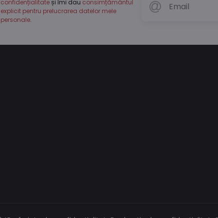
confidențialitate
și îmi dau
consimțământul
explicit pentru prelucrarea datelor mele
personale
.