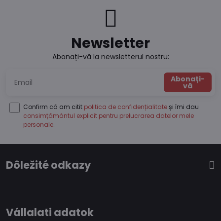
Newsletter
Abonați-vă la newsletterul nostru:
Abonați-
vă
Confirm că am citit
politica de confidențialitate
și îmi dau
consimțământul explicit pentru prelucrarea datelor mele
personale
.
Dôležité odkazy
Vállalati adatok