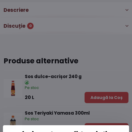
Descriere
Discuție
0
Produse alternative
Sos dulce-acrișor 240 g
Pe stoc
20 L
Adaugă la Coș
Sos Teriyaki Yamasa 300ml
Pe stoc
21,33 L
Adaugă la Coș