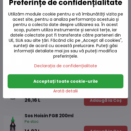
Preferințe de confidențialitate
Sos YAKITORI KIKKOMAN 250ml
Utilizăm module cookie pentru a vă îmbunătăți vizita pe
Pe stoc
acest site, pentru a analiza performanța acestuia și
pentru a colecta date despre utilizarea sa. În acest
29,58 L
Adaugă la Coș
scop, putem utiliza instrumente și servicii terțe, iar
datele colectate pot fi transferate către parteneri din
UE, SUA sau alte țări. Făcând clic pe „Accept all cookies",
Sos original HP 255g
sunteți de acord cu această prelucrare. Puteți găsi
informații detaliate mai jos sau vă puteți modifica
Pe stoc
preferințele.
30,58 L
Adaugă la Coș
Declarația de confidențialitate
Sos Hoisin FGB 455ml
Acceptați toate cookie-urile
Pe stoc
Arată detalii
26,16 L
Adaugă la Coș
Sos Hoisin FGB 200ml
Pe stoc