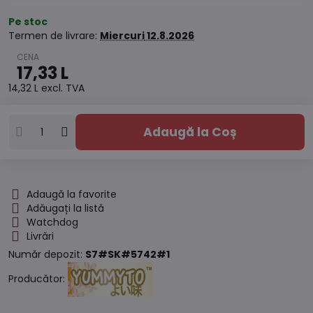
Pe stoc
Termen de livrare:
Miercuri
12.8.2026
17,33 L
14,32 L
excl. TVA
Adaugă la Coș
Adaugă la favorite
Adăugați la listă
Watchdog
Livrări
Număr depozit:
S7#SK#5742#1
Producător: