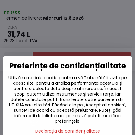
Pe stoc
Termen de livrare:
Miercuri
12.8.2026
31,74 L
26,23 L
excl. TVA
Adaugă la Coș
Preferințe de confidențialitate
Utilizăm module cookie pentru a vă îmbunătăți vizita pe
acest site, pentru a analiza performanța acestuia și
Adaugă la favorite
pentru a colecta date despre utilizarea sa. În acest
Adăugați la listă
scop, putem utiliza instrumente și servicii terțe, iar
Watchdog
datele colectate pot fi transferate către parteneri din
Livrări
UE, SUA sau alte țări. Făcând clic pe „Accept all cookies",
sunteți de acord cu această prelucrare. Puteți găsi
Număr depozit:
S7#SK#Z00039#1
informații detaliate mai jos sau vă puteți modifica
preferințele.
Producător:
Declarația de confidențialitate