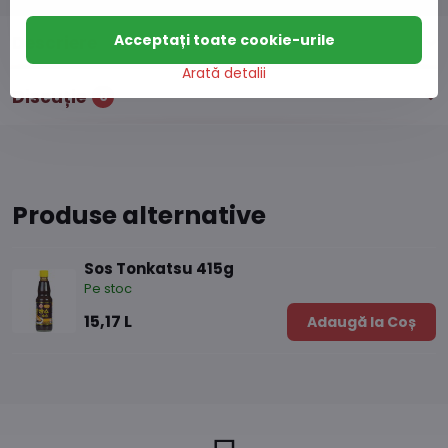
Acceptați toate cookie-urile
Descriere
Arată detalii
Discuție
0
Produse alternative
Sos Tonkatsu 415g
Pe stoc
15,17 L
Adaugă la Coș