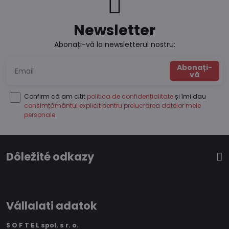
Newsletter
Abonați-vă la newsletterul nostru:
Abonați-
vă
Confirm că am citit
politica de confidențialitate
și îmi dau
consimțământul explicit pentru prelucrarea datelor mele
personale
.
Dôležité odkazy
Vállalati adatok
S O F T E L spol.
s r. o.