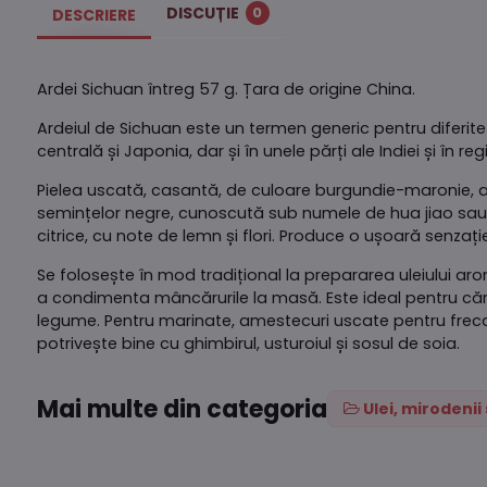
DISCUȚIE
0
DESCRIERE
Ardei Sichuan întreg 57 g. Țara de origine China.
Ardeiul de Sichuan este un termen generic pentru diferite 
centrală și Japonia, dar și în unele părți ale Indiei și în
Pielea uscată, casantă, de culoare burgundie-maronie, a f
semințelor negre, cunoscută sub numele de hua jiao sau 
citrice, cu note de lemn și flori. Produce o ușoară senzați
Se folosește în mod tradițional la prepararea uleiului aro
a condimenta mâncărurile la masă. Este ideal pentru cărnu
legume. Pentru marinate, amestecuri uscate pentru frecarea
potrivește bine cu ghimbirul, usturoiul și sosul de soia.
Mai multe din categoria
Ulei, mirodeni