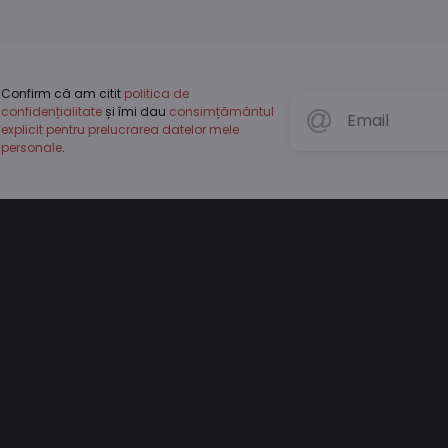
Confirm că am citit
politica de
confidențialitate
și îmi dau
consimțământul
explicit pentru prelucrarea datelor mele
personale
.