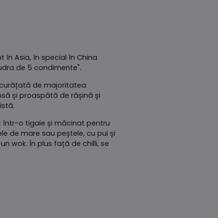
 în Asia, în special în China
"pudra de 5 condimente".
i curățată de majoritatea
să și proaspătă de rășină și
istă.
 într-o tigaie și măcinat pentru
le de mare sau peștele, cu pui și
 wok. În plus față de chilli, se