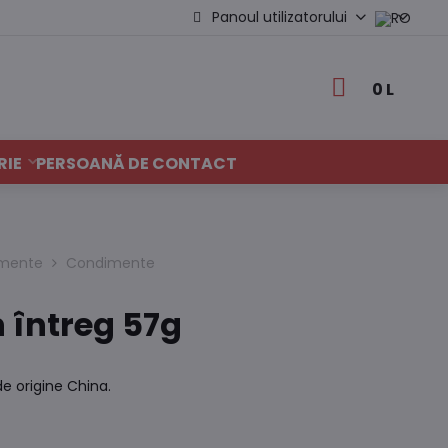
Panoul utilizatorului
0 L
RIE
PERSOANĂ DE CONTACT
dimente
Condimente
 întreg 57g
de origine China.