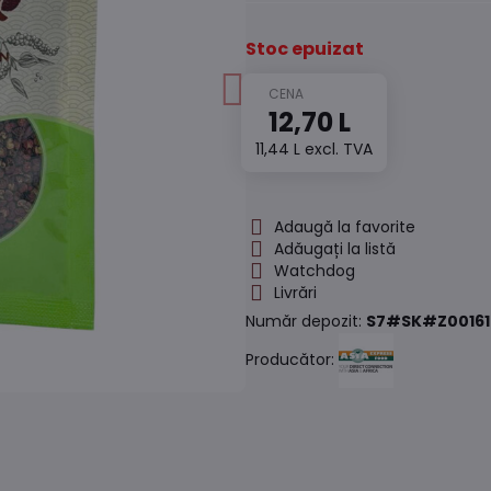
Stoc epuizat
12,70 L
11,44 L
excl. TVA
Adaugă la favorite
Adăugați la listă
Watchdog
Livrări
Număr depozit:
S7#SK#Z00161
Producător: