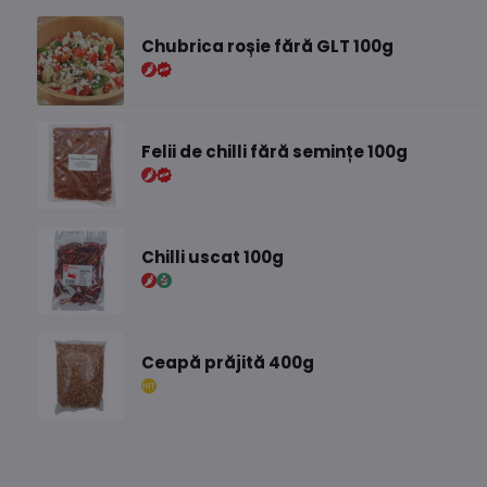
Chubrica roșie fără GLT 100g
Felii de chilli fără semințe 100g
Chilli uscat 100g
Ceapă prăjită 400g