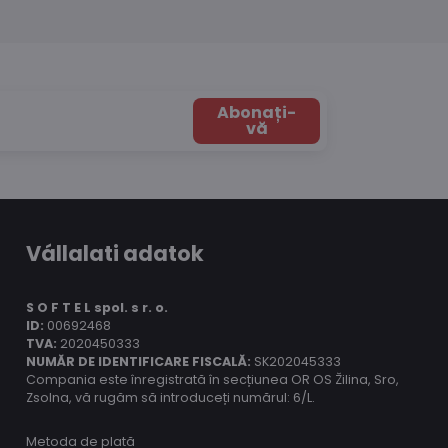
Abonați-
vă
Vállalati adatok
S O F T E L spol.
s r. o.
ID:
00692468
TVA:
2020450333
NUMĂR DE IDENTIFICARE FISCALĂ:
SK202045333
Compania este înregistrată în secțiunea OR OS Žilina, Sro,
Zsolna, vă rugăm să introduceți numărul: 6/L.
Metoda de plată