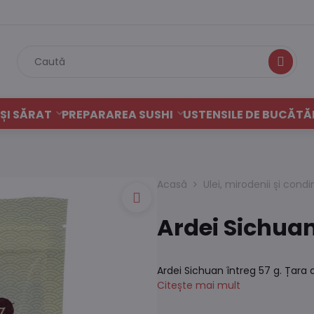
Caută
ȘI SĂRAT
PREPARAREA SUSHI
USTENSILE DE BUCĂTĂ
Acasă
Ulei, mirodenii și con
Ardei Sichuan
Ardei Sichuan întreg 57 g. Țara 
Citește mai mult