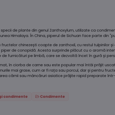
specii de plante din genul Zanthoxylum, utilizate ca condiment
 regiunea Himalaya. În China, piperul de Sichuan face parte din 
ructelor chinezești coapte de zanthoxil, cu restul tulpinilor ș
piper de conopidă. Acesta surprinde plăcut cu o aromă inten
e de furnicături pe limbă, care se dezvoltă încet în gură și pers
mat, în ciorba de carne sau este popular mai întâi prăjit uscat
rile mai grase, cum ar fi rața sau porcul, dar și pentru fructe
 cărnii sau mâncăruri asiatice prăjite rapid preparate într-un
i și condimente
Condimente