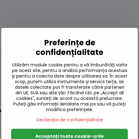
Preferințe de
confidențialitate
Utilizăm module cookie pentru a vă îmbunătăți vizita
pe acest site, pentru a analiza performanța acestuia
și pentru a colecta date despre utilizarea sa. În acest
scop, putem utiliza instrumente și servicii terțe, iar
datele colectate pot fi transferate către parteneri
din UE, SUA sau alte țări. Făcând clic pe „Accept all
cookies", sunteți de acord cu această prelucrare.
Puteți găsi informații detaliate mai jos sau vă puteți
modifica preferințele.
 fără GLT 100g
Declarația de confidențialitate
Acceptați toate cookie-urile