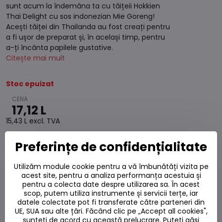
sunt acum la îndemâna ta cu tăițeii Hokkien
Thai Delight cu sos indonezian Mie Goreng!
Acești tăiței din Thailanda au fost creați pentru
a fi ușor de preparat și, în același timp, pentru
a-ți încânta papilele gustative.
Citește mai mult
Stoc epuizat
17,12 L
15,43 L
excl. TVA
Preferințe de confidențialitate
Adaugă la favorite
Adăugați la listă
Utilizăm module cookie pentru a vă îmbunătăți vizita pe
Watchdog
acest site, pentru a analiza performanța acestuia și
Livrări
pentru a colecta date despre utilizarea sa. În acest
Număr depozit:
S7#SK#76084#1
scop, putem utiliza instrumente și servicii terțe, iar
datele colectate pot fi transferate către parteneri din
Producător:
UE, SUA sau alte țări. Făcând clic pe „Accept all cookies",
sunteți de acord cu această prelucrare. Puteți găsi