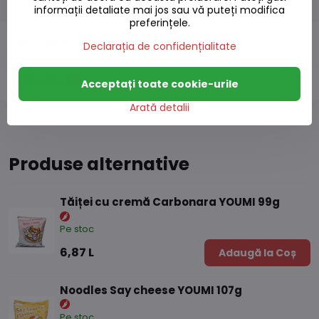
informații detaliate mai jos sau vă puteți modifica
preferințele.
Descriere
Declarația de confidențialitate
Discuție
0
Acceptați toate cookie-urile
Arată detalii
Produse alternative
Tăiței cu cremă Carbonara YOUMI 99g
Pe stoc
6,87 L
Adaugă la Coș
Noodles Say cheese YOUMI 107g
Pe stoc