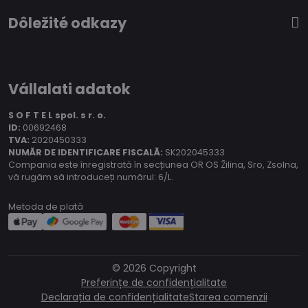
Dôležité odkazy
Vállalati adatok
S O F T E L spol.
s r. o.
ID:
00692468
TVA:
2020450333
NUMĂR DE IDENTIFICARE FISCALĂ:
SK202045333
Compania este înregistrată în secțiunea OR OS Žilina, Sro, Zsolna,
vă rugăm să introduceți numărul: 6/L.
Metoda de plată
©
2026
Copyright
Preferințe de confidențialitate
Declarația de confidențialitate
Starea comenzii