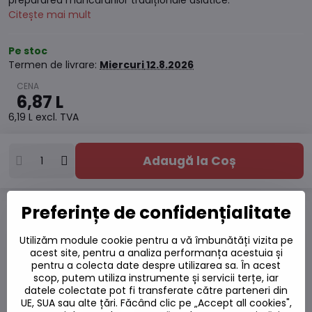
prepararea mâncărurilor tradiționale asiatice.
Citește mai mult
Pe stoc
Termen de livrare:
Miercuri
12.8.2026
6,87 L
6,19 L
excl. TVA
Adaugă la Coș
Preferințe de confidențialitate
Adaugă la favorite
Adăugați la listă
Utilizăm module cookie pentru a vă îmbunătăți vizita pe
Watchdog
acest site, pentru a analiza performanța acestuia și
Livrări
pentru a colecta date despre utilizarea sa. În acest
scop, putem utiliza instrumente și servicii terțe, iar
Număr depozit:
S7#SK#13001130#1
datele colectate pot fi transferate către parteneri din
UE, SUA sau alte țări. Făcând clic pe „Accept all cookies",
Producător: