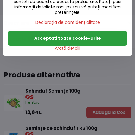
sunteți de acord cu această prelucrare. Puteți găsi
informații detaliate mai jos sau vă puteți modifica
preferințele.
Descriere
Declarația de confidențialitate
Acceptați toate cookie-urile
Discuție
0
Arată detalii
Produse alternative
Schinduf Semințe 100g
Pe stoc
13,84 L
Adaugă la Coș
Semințe de schinduf TRS 100g