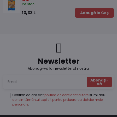
Pe stoc
13,33 L
Adaugă la Coș
Newsletter
Abonați-vă la newsletterul nostru:
Abonați-
vă
Confirm că am citit
politica de confidențialitate
și îmi dau
consimțământul explicit pentru prelucrarea datelor mele
personale
.