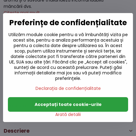
aromă și o savoare thailandeză inconfundabilă
mâncării dvs.
Citește mai mult
Preferințe de confidențialitate
Stoc epuizat
Utilizăm module cookie pentru a vă îmbunătăți vizita pe
acest site, pentru a analiza performanța acestuia și
29,33 L
pentru a colecta date despre utilizarea sa. În acest
scop, putem utiliza instrumente și servicii terțe, iar
24,24 L
excl. TVA
datele colectate pot fi transferate către parteneri din
UE, SUA sau alte țări. Făcând clic pe „Accept all cookies",
sunteți de acord cu această prelucrare. Puteți găsi
Adaugă la favorite
informații detaliate mai jos sau vă puteți modifica
Adăugați la listă
preferințele.
Watchdog
Livrări
Declarația de confidențialitate
Număr depozit:
S7#SK#51284#1
Acceptați toate cookie-urile
Producător:
Arată detalii
Descriere