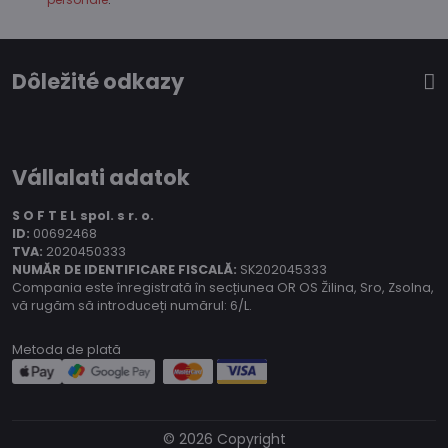
Dôležité odkazy
Vállalati adatok
S O F T E L spol.
s r. o.
ID:
00692468
TVA:
2020450333
NUMĂR DE IDENTIFICARE FISCALĂ:
SK202045333
Compania este înregistrată în secțiunea OR OS Žilina, Sro, Zsolna,
vă rugăm să introduceți numărul: 6/L.
Metoda de plată
©
2026
Copyright