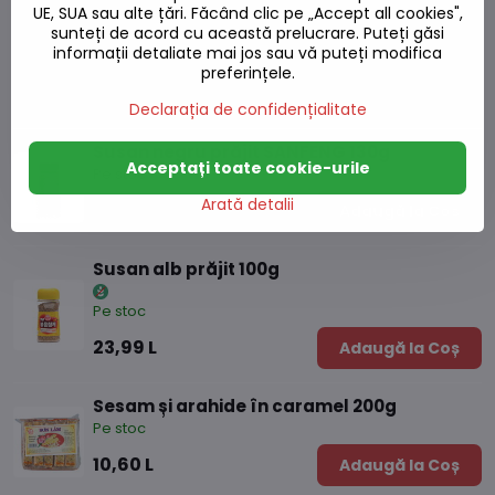
UE, SUA sau alte țări. Făcând clic pe „Accept all cookies",
sunteți de acord cu această prelucrare. Puteți găsi
informații detaliate mai jos sau vă puteți modifica
preferințele.
Produse alternative
Declarația de confidențialitate
Susan negru prăjit SANFENG 130g
Acceptați toate cookie-urile
Pe stoc
Arată detalii
18,58 L
Adaugă la Coș
Susan alb prăjit 100g
Pe stoc
23,99 L
Adaugă la Coș
Sesam și arahide în caramel 200g
Pe stoc
10,60 L
Adaugă la Coș