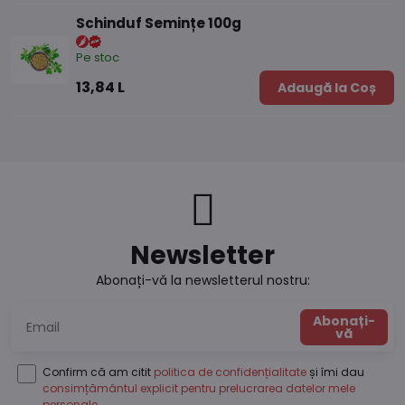
Schinduf Semințe 100g
Pe stoc
13,84 L
Adaugă la Coș
Newsletter
Abonați-vă la newsletterul nostru:
Abonați-
vă
Confirm că am citit
politica de confidențialitate
și îmi dau
consimțământul explicit pentru prelucrarea datelor mele
personale
.