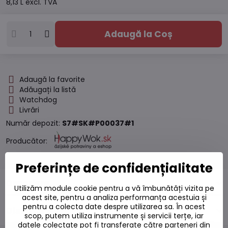
8,13 L
excl. TVA
Adaugă la Coș
Adaugă la favorite
Adăugați la listă
Watchdog
Livrări
Număr depozit:
S7#SK#P00037#1
Producător:
Preferințe de confidențialitate
Descriere
Utilizăm module cookie pentru a vă îmbunătăți vizita pe
acest site, pentru a analiza performanța acestuia și
pentru a colecta date despre utilizarea sa. În acest
Discuție
0
scop, putem utiliza instrumente și servicii terțe, iar
datele colectate pot fi transferate către parteneri din