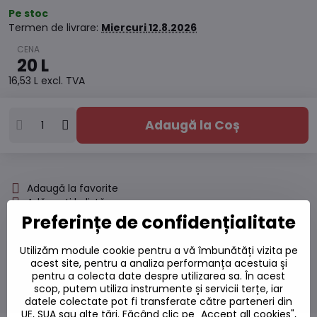
Pe stoc
Termen de livrare:
Miercuri
12.8.2026
20 L
16,53 L
excl. TVA
Adaugă la Coș
Adaugă la favorite
Adăugați la listă
Watchdog
Preferințe de confidențialitate
Livrări
Număr depozit:
S7#SK#Z00132#1
Utilizăm module cookie pentru a vă îmbunătăți vizita pe
acest site, pentru a analiza performanța acestuia și
Producător:
pentru a colecta date despre utilizarea sa. În acest
scop, putem utiliza instrumente și servicii terțe, iar
datele colectate pot fi transferate către parteneri din
UE, SUA sau alte țări. Făcând clic pe „Accept all cookies",