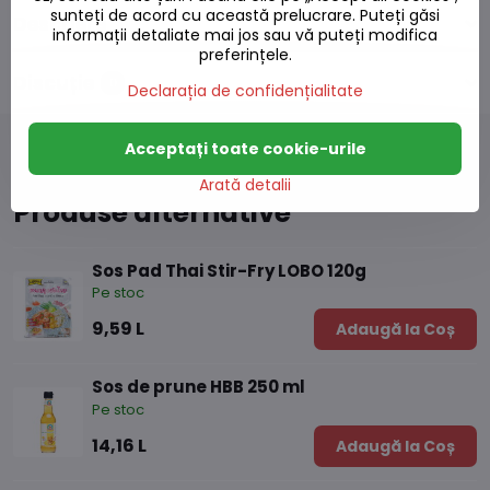
sunteți de acord cu această prelucrare. Puteți găsi
Descriere
informații detaliate mai jos sau vă puteți modifica
preferințele.
Discuție
0
Declarația de confidențialitate
Acceptați toate cookie-urile
Arată detalii
Produse alternative
Sos Pad Thai Stir-Fry LOBO 120g
Pe stoc
9,59 L
Adaugă la Coș
Sos de prune HBB 250 ml
Pe stoc
14,16 L
Adaugă la Coș