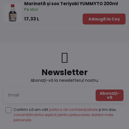
Marinată și sos Teriyaki YUMMYTO 200ml
Pe stoc
17,33 L
Adaugă la Coș
Newsletter
Abonați-vă la newsletterul nostru:
Abonați-
vă
Confirm că am citit
politica de confidențialitate
și îmi dau
consimțământul explicit pentru prelucrarea datelor mele
personale
.