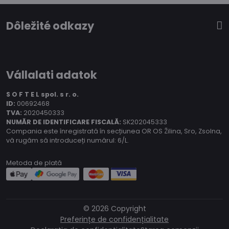
Dôležité odkazy
Vállalati adatok
S O F T E L spol.
s r. o.
ID:
00692468
TVA:
2020450333
NUMĂR DE IDENTIFICARE FISCALĂ:
SK202045333
Compania este înregistrată în secțiunea OR OS Žilina, Sro, Zsolna,
vă rugăm să introduceți numărul: 6/L.
Metoda de plată
©
2026
Copyright
Preferințe de confidențialitate