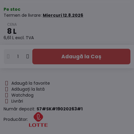
Pe stoc
Termen de livrare:
Miercuri
12.8.2026
8 L
6,61 L
excl. TVA
Adaugă la Coș
Adaugă la favorite
Adăugați la listă
Watchdog
Livrări
Număr depozit:
S7#SK#19020263#1
Producător: