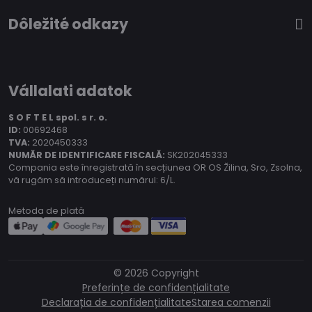
Dôležité odkazy
Vállalati adatok
S O F T E L spol.
s r. o.
ID:
00692468
TVA:
2020450333
NUMĂR DE IDENTIFICARE FISCALĂ:
SK202045333
Compania este înregistrată în secțiunea OR OS Žilina, Sro, Zsolna,
vă rugăm să introduceți numărul: 6/L.
Metoda de plată
©
2026
Copyright
Preferințe de confidențialitate
Declarația de confidențialitate
Starea comenzii