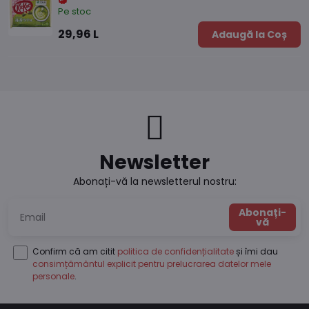
Pe stoc
29,96 L
Adaugă la Coș
Newsletter
Abonați-vă la newsletterul nostru:
Abonați-
vă
Confirm că am citit
politica de confidențialitate
și îmi dau
consimțământul explicit pentru prelucrarea datelor mele
personale
.