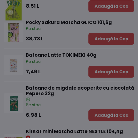
8,51 L
Adaugă la Coș
Pocky Sakura Matcha GLICO 101,6g
Pe stoc
38,73 L
Adaugă la Coș
Batoane Latte TOKIMEKI 40g
Pe stoc
7,49 L
Adaugă la Coș
Batoane de migdale acoperite cu ciocolată
Pepero 32g
Pe stoc
6,98 L
Adaugă la Coș
KitKat mini Matcha Latte NESTLE 104,4g