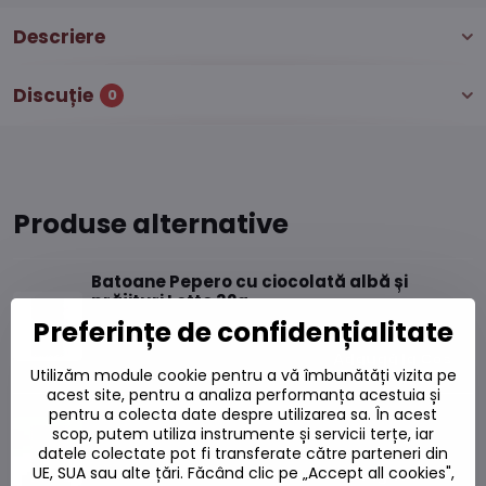
Descriere
Discuție
0
Produse alternative
Batoane Pepero cu ciocolată albă și
prăjituri Lotte 32g
Pe stoc
Preferințe de confidențialitate
8,25 L
Adaugă la Coș
Utilizăm module cookie pentru a vă îmbunătăți vizita pe
acest site, pentru a analiza performanța acestuia și
pentru a colecta date despre utilizarea sa. În acest
Batoane de ciocolată Pepero Original 47g
scop, putem utiliza instrumente și servicii terțe, iar
Pe stoc
datele colectate pot fi transferate către parteneri din
6,73 L
UE, SUA sau alte țări. Făcând clic pe „Accept all cookies",
Adaugă la Coș