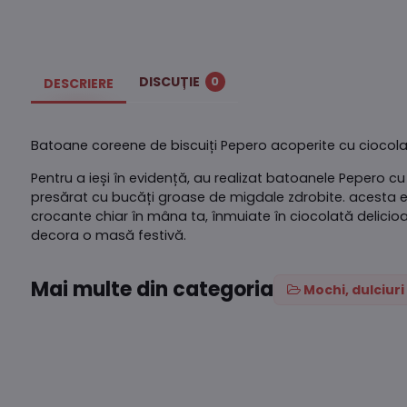
DISCUȚIE
0
DESCRIERE
Batoane coreene de biscuiți Pepero acoperite cu ciocola
Pentru a ieși în evidență, au realizat batoanele Pepero c
presărat cu bucăți groase de migdale zdrobite. acesta 
crocante chiar în mâna ta, înmuiate în ciocolată delicioa
decora o masă festivă.
Mai multe din categoria
Mochi, dulciuri 