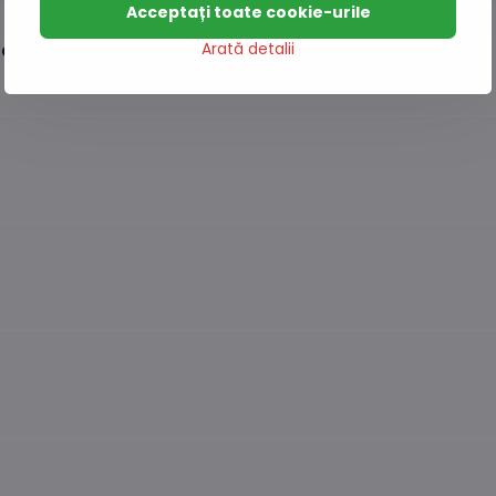
Acceptați toate cookie-urile
Arată detalii
ă albă 32g