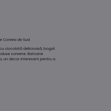
ne Coreea de Sud.
 cu ciocolată delicioasă, bogat
roduse coreene. Batoane
a, un decor interesant pentru a