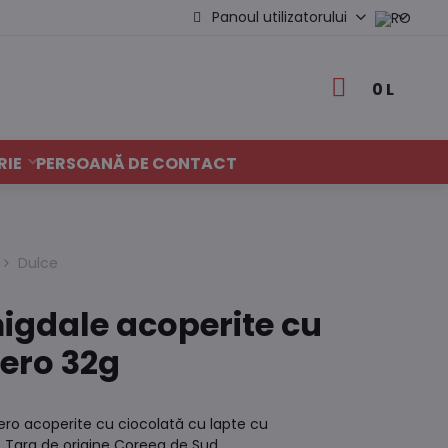
Panoul utilizatorului
0 L
RIE
PERSOANĂ DE CONTACT
Dulce
igdale acoperite cu
ero 32g
ero acoperite cu ciocolată cu lapte cu
. Țara de origine Coreea de Sud.