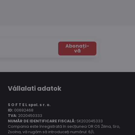
Abonați-
vă
Vállalati adatok
S O F T E L spol.
s r. o.
ID:
00692468
TVA:
2020450333
NUMĂR DE IDENTIFICARE FISCALĂ:
SK202045333
Compania este înregistrată în secțiunea OR OS Žilina, Sro,
Zsolna, vă rugăm să introduceți numărul: 6/L.