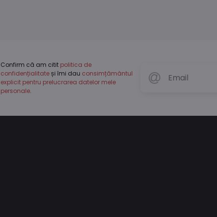
Confirm că am citit
politica de
confidențialitate
și îmi dau
consimțământul
explicit pentru prelucrarea datelor mele
personale
.