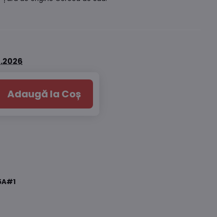
8.2026
Adaugă la Coș
5A#1