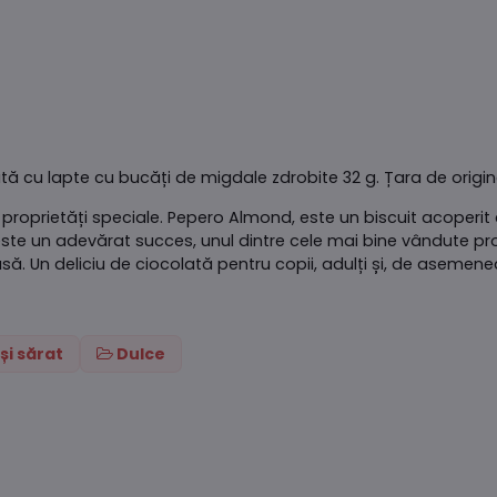
tă cu lapte cu bucăți de migdale zdrobite 32 g. Țara de origi
u proprietăți speciale. Pepero Almond, este un biscuit acoperit
este un adevărat succes, unul dintre cele mai bine vândute p
să. Un deliciu de ciocolată pentru copii, adulți și, de asemene
și sărat
Dulce