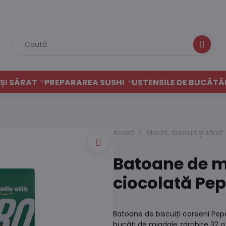
Caută
ȘI SĂRAT
PREPARAREA SUSHI
USTENSILE DE BUCĂTĂ
Acasă
Mochi, dulciuri și sărat
Batoane de m
ciocolată Pep
Batoane de biscuiți coreeni Pep
bucăți de migdale zdrobite 32 g