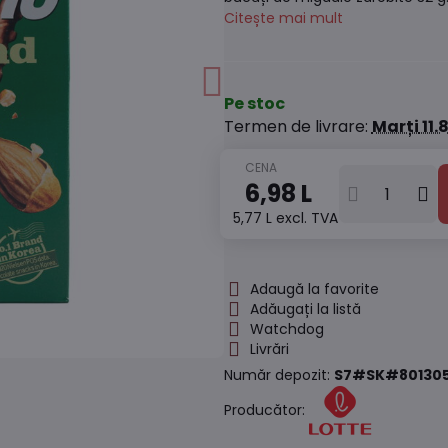
Citește mai mult
Pe stoc
Termen de livrare:
Marți
11.
6,98 L
5,77 L
excl. TVA
Adaugă la favorite
Adăugați la listă
Watchdog
Livrări
Număr depozit:
S7#SK#80130
Producător: