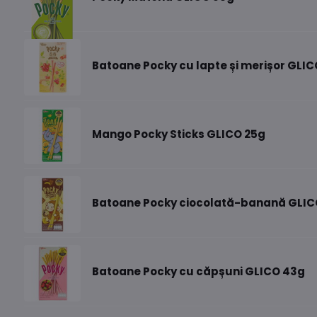
Batoane Pocky cu lapte și merișor GLI
Mango Pocky Sticks GLICO 25g
Batoane Pocky ciocolată-banană GLIC
Batoane Pocky cu căpșuni GLICO 43g