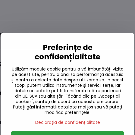
jituri Lotte 32g
Preferințe de
confidențialitate
47g
Utilizăm module cookie pentru a vă îmbunătăți vizita
pe acest site, pentru a analiza performanța acestuia
și pentru a colecta date despre utilizarea sa. În acest
scop, putem utiliza instrumente și servicii terțe, iar
datele colectate pot fi transferate către parteneri
 Lotte 32g
din UE, SUA sau alte țări. Făcând clic pe „Accept all
cookies", sunteți de acord cu această prelucrare.
Puteți găsi informații detaliate mai jos sau vă puteți
modifica preferințele.
Declarația de confidențialitate
MEKI 40g