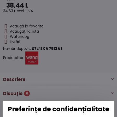
38,44 L
34,63 L
excl. TVA
Adaugă la favorite
Adăugați la listă
Watchdog
Livrări
Număr depozit:
S7#SK#7513#1
Producător:
Descriere
Discuție
0
Preferințe de confidențialitate