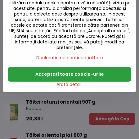
Utilizăm module cookie pentru a vă îmbunătăți vizita pe
Produse alternative
acest site, pentru a analiza performanța acestuia și
pentru a colecta date despre utilizarea sa. În acest
scop, putem utiliza instrumente și servicii terțe, iar
datele colectate pot fi transferate către parteneri din
Tăiței Udon 500g
UE, SUA sau alte țări. Făcând clic pe „Accept all cookies",
sunteți de acord cu această prelucrare. Puteți găsi
Pe stoc
informații detaliate mai jos sau vă puteți modifica
22,54 L
preferințele.
Adaugă la Coș
Declarația de confidențialitate
Tăiței Udon japonezi A+ HoSan 453g
Acceptați toate cookie-urile
Pe stoc
Arată detalii
14,91 L
Adaugă la Coș
Tăiței rotunzi orientali 907 g
Pe stoc
20,33 L
Adaugă la Coș
Tăiței oriental plat 907 g