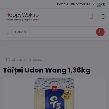
Panoul utilizatorului
Caută
Tăiței, paste făinoase
Tăiței Udon Wang 1,36kg