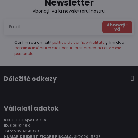
Newsletter
Abonați-vă la newsletterul nostru:
Abonați-
vă
Confirm că am citit
politica de confidențialitate
și îmi dau
consimțământul explicit pentru prelucrarea datelor mele
personale
.
Dôležité odkazy
Vállalati adatok
S O F T E L spol.
s r. o.
ID:
00692468
TVA:
2020450333
NUMĂR DE IDENTIFICARE FISCALĂ:
SK202045333