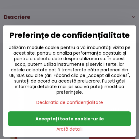
Descriere
Preferințe de confidențialitate
Discuție
0
Utilizăm module cookie pentru a vă îmbunătăți vizita pe
acest site, pentru a analiza performanța acestuia și
pentru a colecta date despre utilizarea sa. În acest
scop, putem utiliza instrumente și servicii terțe, iar
Produse alternative
datele colectate pot fi transferate către parteneri din
UE, SUA sau alte țări. Făcând clic pe „Accept all cookies",
sunteți de acord cu această prelucrare. Puteți găsi
informații detaliate mai jos sau vă puteți modifica
Tăiței Udon 500g
preferințele.
Pe stoc
Declarația de confidențialitate
22,54 L
Adaugă la Coș
Acceptați toate cookie-urile
Tăiței oriental plat 907 g
Arată detalii
Pe stoc