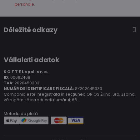
personale
.
Dôležité odkazy
Vállalati adatok
S O F T E L spol.
s r. o.
ID:
00692468
TVA:
2020450333
NUMĂR DE IDENTIFICARE FISCALĂ:
SK202045333
Compania este înregistrată în secțiunea OR OS Žilina, Sro, Zsolna,
vă rugăm să introduceți numărul: 6/L.
Metoda de plată