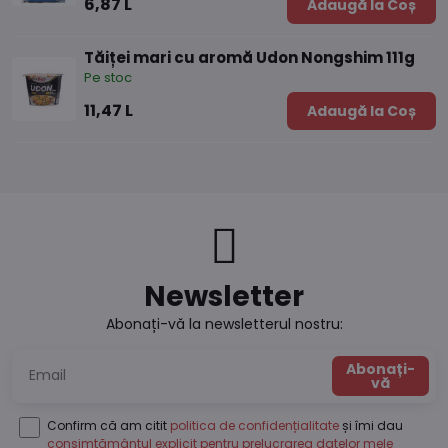
6,87 L
Adaugă la Coș
Tăiței mari cu aromă Udon Nongshim 111g
Pe stoc
11,47 L
Adaugă la Coș
Newsletter
Abonați-vă la newsletterul nostru:
Abonați-
vă
Confirm că am citit
politica de confidențialitate
și îmi dau
consimțământul explicit pentru prelucrarea datelor mele