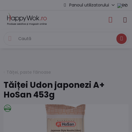
Panoul utilizatorului
Caută
Tăiței, paste făinoase
Tăiței Udon japonezi A+
HoSan 453g