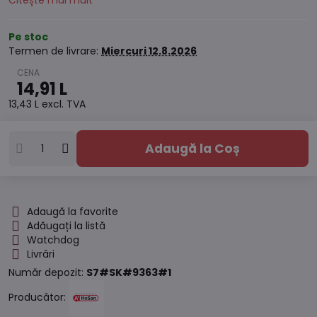
Citește mai mult
Pe stoc
Termen de livrare:
Miercuri
12.8.2026
14,91 L
13,43 L
excl. TVA
Adaugă la Coș
Adaugă la favorite
Adăugați la listă
Watchdog
Livrări
Număr depozit:
S7#SK#9363#1
Producător: