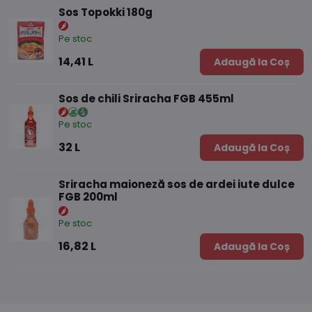
Sos Topokki 180g
Pe stoc
14,41 L
Adaugă la Coș
Sos de chili Sriracha FGB 455ml
Pe stoc
32 L
Adaugă la Coș
Sriracha maioneză sos de ardei iute dulce
FGB 200ml
Pe stoc
16,82 L
Adaugă la Coș