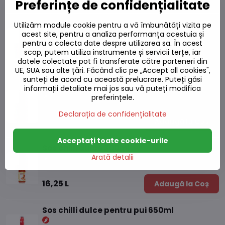
Preferințe de confidențialitate
Sos chilli dulce pentru pui 725ml
Utilizăm module cookie pentru a vă îmbunătăți vizita pe
acest site, pentru a analiza performanța acestuia și
Pe stoc
pentru a colecta date despre utilizarea sa. În acest
scop, putem utiliza instrumente și servicii terțe, iar
23,49 L
Adaugă la Coș
datele colectate pot fi transferate către parteneri din
UE, SUA sau alte țări. Făcând clic pe „Accept all cookies",
sunteți de acord cu această prelucrare. Puteți găsi
Sos chilli dulce pentru pui 295ml
informații detaliate mai jos sau vă puteți modifica
preferințele.
Pe stoc
Declarația de confidențialitate
12,25 L
Adaugă la Coș
Acceptați toate cookie-urile
Sos chilli dulce 300ml
Arată detalii
Pe stoc
16,25 L
Adaugă la Coș
Sos chilli dulce pentru pui 650ml