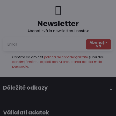
Newsletter
Abonați-vă la newsletterul nostru:
Abonați-
vă
Confirm că am citit
politica de confidențialitate
și îmi dau
consimțământul explicit pentru prelucrarea datelor mele
personale
.
Dôležité odkazy
Vállalati adatok