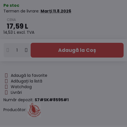
Pe stoc
Termen de livrare:
Marți
11.8.2026
17,59 L
14,53 L
excl. TVA
Adaugă la Coș
Adaugă la favorite
Adăugați la listă
Watchdog
Livrări
Număr depozit:
S7#SK#8595#1
Producător: