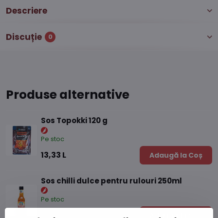
Descriere
Discuție
0
Produse alternative
Sos Topokki 120 g
Pe stoc
13,33 L
Adaugă la Coș
Sos chilli dulce pentru rulouri 250ml
Pe stoc
13,84 L
Adaugă la Coș