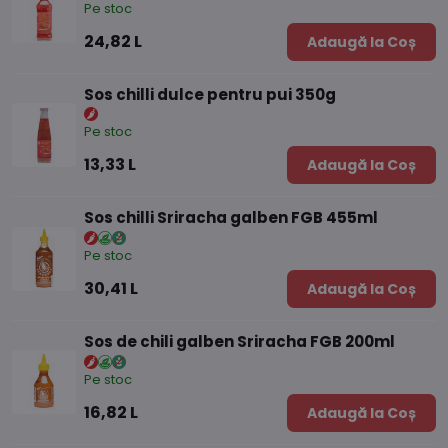
Pe stoc
24,82 L
Adaugă la Coș
Sos chilli dulce pentru pui 350g
Pe stoc
13,33 L
Adaugă la Coș
Sos chilli Sriracha galben FGB 455ml
Pe stoc
30,41 L
Adaugă la Coș
Sos de chili galben Sriracha FGB 200ml
Pe stoc
16,82 L
Adaugă la Coș