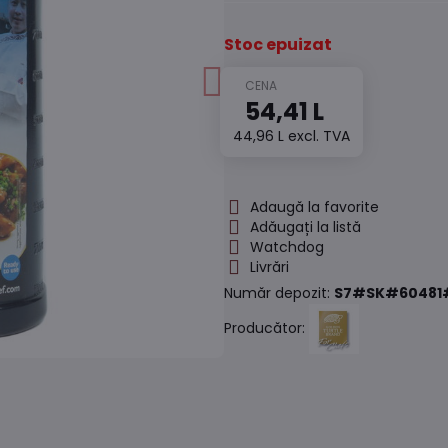
Stoc epuizat
54,41 L
44,96 L
excl. TVA
Adaugă la favorite
Adăugați la listă
Watchdog
Livrări
Număr depozit:
S7#SK#60481
Producător: