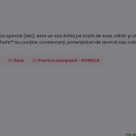
iu special (teri), este un sos lichid pe bază de soia, zahăr și o
Chefs™ nu conține conservanți, potențiatori de aromă sau coloran
Soia
Pentru companii - HORECA
Pe s