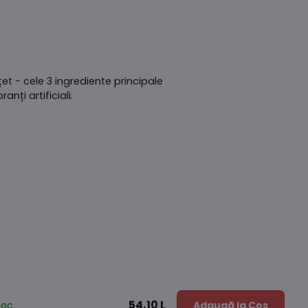
țet - cele 3 ingrediente principale
ți artificiali.
54,10 L
toc
Adaugă la Coș