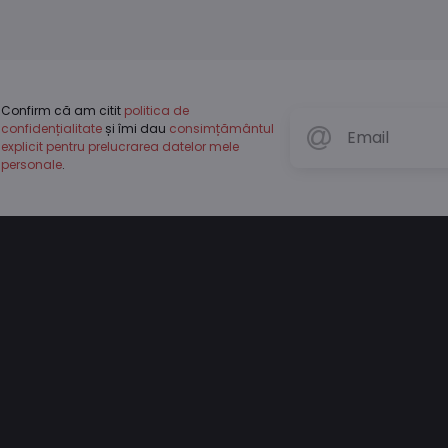
Confirm că am citit
politica de
confidențialitate
și îmi dau
consimțământul
explicit pentru prelucrarea datelor mele
personale
.