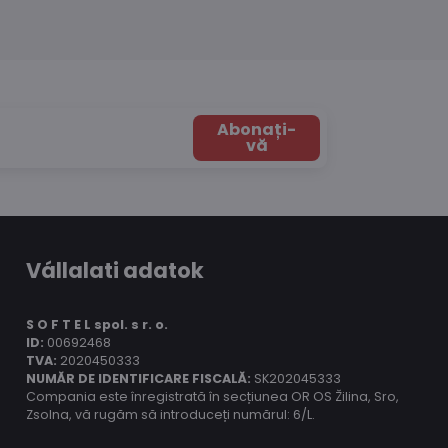
Abonați-
vă
Vállalati adatok
S O F T E L spol.
s r. o.
ID:
00692468
TVA:
2020450333
NUMĂR DE IDENTIFICARE FISCALĂ:
SK202045333
Compania este înregistrată în secțiunea OR OS Žilina, Sro,
Zsolna, vă rugăm să introduceți numărul: 6/L.