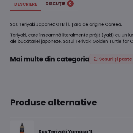
DISCUȚIE
0
DESCRIERE
Sos Teriyaki Japonez GTB 1 l. Țara de origine Coreea.
Teriyaki, care înseamnă literalmente prăjit (yaki) cu un luc
ale bucătăriei japoneze. Sosul Teriyaki Golden Turtle for 
Mai multe din categoria
Sosuri și paste
Produse alternative
Sos Teriyaki Yamasa 1L