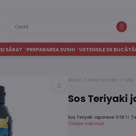
Caută
ȘI SĂRAT
PREPARAREA SUSHI
USTENSILE DE BUCĂTĂ
Acasă
Sosuri și paste
Soia
Sos Teriyaki j
Sos Teriyaki Japanese GTB 1 l. Ț
Citește mai mult