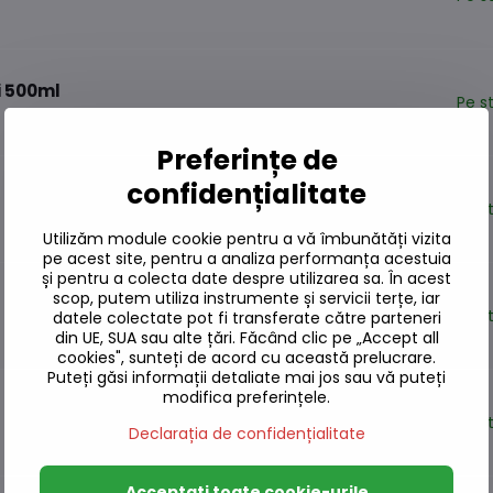
i 500ml
Pe s
Preferințe de
confidențialitate
Pe s
Utilizăm module cookie pentru a vă îmbunătăți vizita
pe acest site, pentru a analiza performanța acestuia
și pentru a colecta date despre utilizarea sa. În acest
scop, putem utiliza instrumente și servicii terțe, iar
Pe s
datele colectate pot fi transferate către parteneri
din UE, SUA sau alte țări. Făcând clic pe „Accept all
cookies", sunteți de acord cu această prelucrare.
Puteți găsi informații detaliate mai jos sau vă puteți
modifica preferințele.
Pe s
Declarația de confidențialitate
Acceptați toate cookie-urile