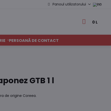
Panoul utilizatorului
0 L
RIE
PERSOANĂ DE CONTACT
aponez GTB 1 l
ara de origine Coreea.