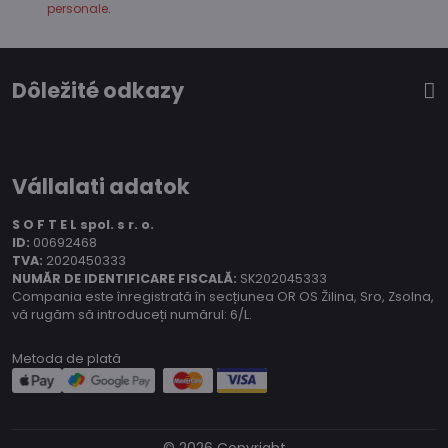
personale
.
Dôležité odkazy
Vállalati adatok
S O F T E L spol.
s r. o.
ID:
00692468
TVA:
2020450333
NUMĂR DE IDENTIFICARE FISCALĂ:
SK202045333
Compania este înregistrată în secțiunea OR OS Žilina, Sro, Zsolna,
vă rugăm să introduceți numărul: 6/L.
Metoda de plată