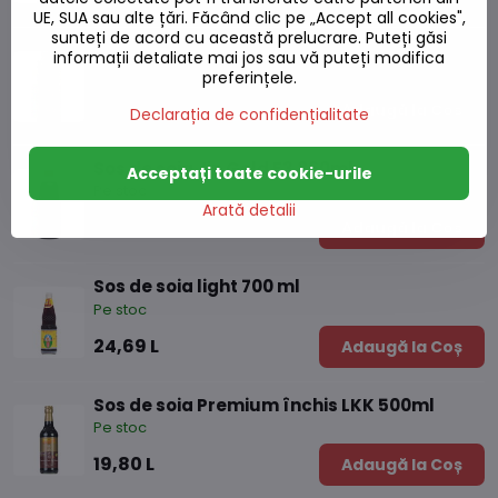
UE, SUA sau alte țări. Făcând clic pe „Accept all cookies",
sunteți de acord cu această prelucrare. Puteți găsi
Sos de soia 501 860ml
informații detaliate mai jos sau vă puteți modifica
Pe stoc
preferințele.
31,33 L
Adaugă la Coș
Declarația de confidențialitate
Sos de soia Jin Gold F3 860ml
Acceptați toate cookie-urile
Pe stoc
Arată detalii
30,34 L
Adaugă la Coș
Sos de soia light 700 ml
Pe stoc
24,69 L
Adaugă la Coș
Sos de soia Premium închis LKK 500ml
Pe stoc
19,80 L
Adaugă la Coș