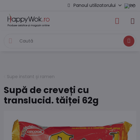
Panoul utilizatorului
Caută
Supe instant și ramen
Supă de creveți cu
translucid. tăiței 62g