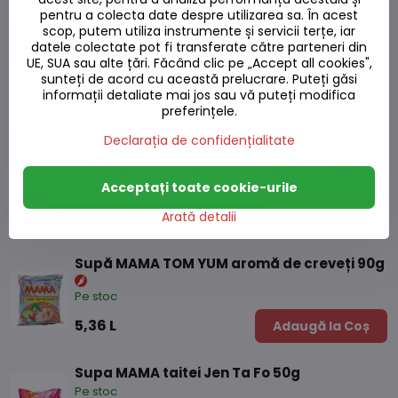
29,08 L
Adaugă la Coș
pentru a colecta date despre utilizarea sa. În acest
scop, putem utiliza instrumente și servicii terțe, iar
datele colectate pot fi transferate către parteneri din
Pastă pentru supa Tom Yum AHG 50g
UE, SUA sau alte țări. Făcând clic pe „Accept all cookies",
sunteți de acord cu această prelucrare. Puteți găsi
Pe stoc
informații detaliate mai jos sau vă puteți modifica
preferințele.
10,92 L
Adaugă la Coș
Declarația de confidențialitate
Pastă pentru supa Tom Yum LOBO 30g
Pe stoc
Acceptați toate cookie-urile
4,89 L
Arată detalii
Adaugă la Coș
Supă MAMA TOM YUM aromă de creveți 90g
Pe stoc
5,36 L
Adaugă la Coș
Supa MAMA taitei Jen Ta Fo 50g
Pe stoc