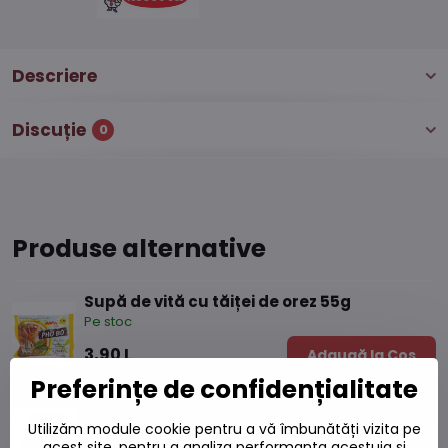
Descriere
Discuție
0
Produse alternative
Supă de vită cu tăiței de orez 55g
Pe stoc
3,90 L
Adaugă la Coș
Preferințe de confidențialitate
Pastă Tom Yum 454 g
Utilizăm module cookie pentru a vă îmbunătăți vizita pe
Pe stoc
acest site, pentru a analiza performanța acestuia și