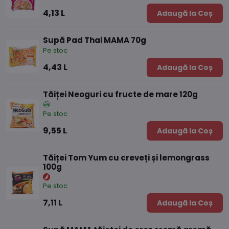
4,13 L
Adaugă la Coș
Supă Pad Thai MAMA 70g
Pe stoc
4,43 L
Adaugă la Coș
Tăiței Neoguri cu fructe de mare 120g
Pe stoc
9,55 L
Adaugă la Coș
Tăiței Tom Yum cu creveți și lemongrass
100g
Pe stoc
7,11 L
Adaugă la Coș