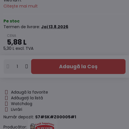
Vietnam.
Citește mai mult
Pe stoc
Termen de livrare:
Joi
13.8.2026
5,88 L
5,30 L
excl. TVA
Adaugă la Coș
Adaugă la favorite
Adăugați la listă
Watchdog
Livrări
Număr depozit:
S7#SK#Z00005#1
Producător: