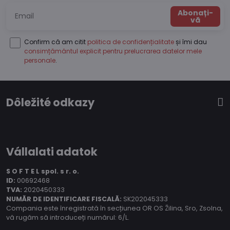
Abonați-
vă
Confirm că am citit
politica de confidențialitate
și îmi dau
consimțământul explicit pentru prelucrarea datelor mele
personale
.
Dôležité odkazy
Vállalati adatok
S O F T E L spol.
s r. o.
ID:
00692468
TVA:
2020450333
NUMĂR DE IDENTIFICARE FISCALĂ:
SK202045333
Compania este înregistrată în secțiunea OR OS Žilina, Sro, Zsolna,
vă rugăm să introduceți numărul: 6/L.