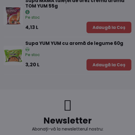
Supă MAMA tăieței de orez cremă aromă
TOM YUM 55g
Pe stoc
4,13 L
Adaugă la Coș
Supa YUM YUM cu aromă de legume 60g
Pe stoc
3,20 L
Adaugă la Coș
Newsletter
Abonați-vă la newsletterul nostru: