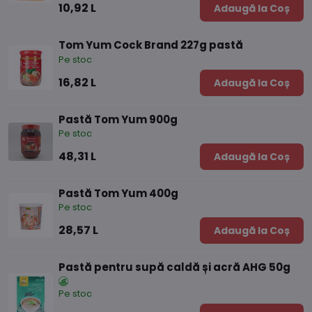
10,92 L
Adaugă la Coș
Tom Yum Cock Brand 227g pastă
Pe stoc
16,82 L
Adaugă la Coș
Pastă Tom Yum 900g
Pe stoc
48,31 L
Adaugă la Coș
Pastă Tom Yum 400g
Pe stoc
28,57 L
Adaugă la Coș
Pastă pentru supă caldă și acră AHG 50g
Pe stoc