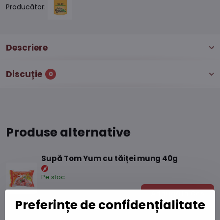
Producător:
Descriere
Discuție
0
Produse alternative
Supă Tom Yum cu tăiței mung 40g
Pe stoc
4,43 L
Adaugă la Coș
Preferințe de confidențialitate
Pastă ușoară pentru curry roșu thailandez