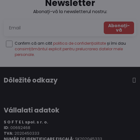
Newsletter
Abonați-vă la newsletterul nostru:
Abonați-
vă
Confirm că am citit
politica de confidențialitate
și îmi dau
consimțământul explicit pentru prelucrarea datelor mele
personale
.
Dôležité odkazy
Vállalati adatok
S O F T E L spol.
s r. o.
ID:
00692468
TVA:
2020450333
NUMĂR DE IDENTIFICARE FISCALĂ:
SK202045333