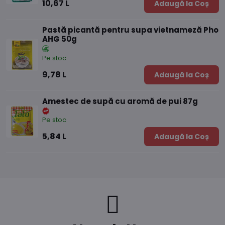
10,67 L
Adaugă la Coș
Pastă picantă pentru supa vietnameză Pho
AHG 50g
Pe stoc
9,78 L
Adaugă la Coș
Amestec de supă cu aromă de pui 87g
Pe stoc
5,84 L
Adaugă la Coș