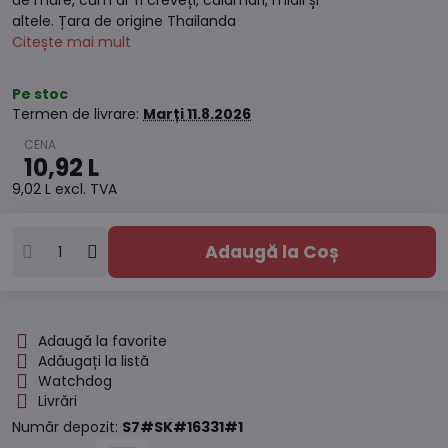
de mare, cum ar fi creveți, calamari, midii și
altele. Țara de origine Thailanda
Citește mai mult
Pe stoc
Termen de livrare:
Marți
11.8.2026
10,92 L
9,02 L
excl. TVA
Adaugă la Coș
Adaugă la favorite
Adăugați la listă
Watchdog
Livrări
Număr depozit:
S7#SK#16331#1