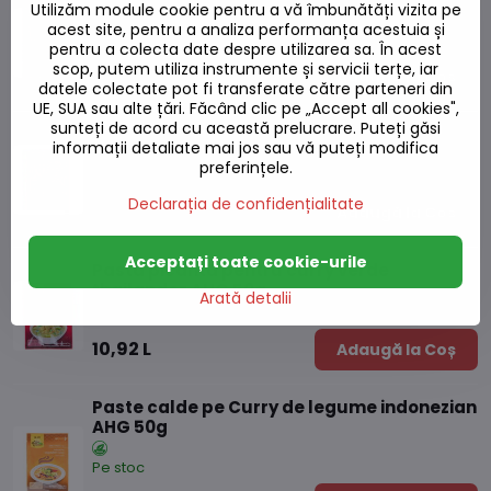
Utilizăm module cookie pentru a vă îmbunătăți vizita pe
AHG 50g
acest site, pentru a analiza performanța acestuia și
Pe stoc
pentru a colecta date despre utilizarea sa. În acest
scop, putem utiliza instrumente și servicii terțe, iar
10,92 L
Adaugă la Coș
datele colectate pot fi transferate către parteneri din
UE, SUA sau alte țări. Făcând clic pe „Accept all cookies",
sunteți de acord cu această prelucrare. Puteți găsi
Pastă ușoară pentru curry galben
informații detaliate mai jos sau vă puteți modifica
thailandez AHG 50g
preferințele.
Pe stoc
Declarația de confidențialitate
10,92 L
Adaugă la Coș
Acceptați toate cookie-urile
Pastă picantă pentru curry verde
thailandez AHG 50g
Arată detalii
Pe stoc
10,92 L
Adaugă la Coș
Paste calde pe Curry de legume indonezian
AHG 50g
Pe stoc