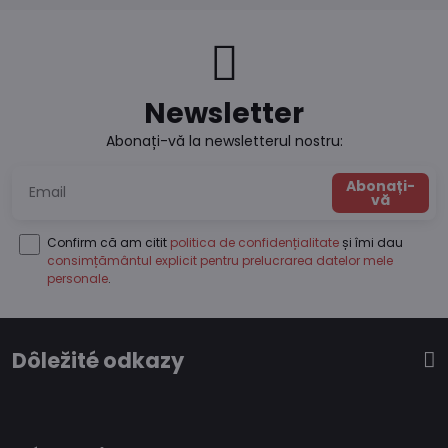
Newsletter
Abonați-vă la newsletterul nostru:
Abonați-
vă
Confirm că am citit
politica de confidențialitate
și îmi dau
consimțământul explicit pentru prelucrarea datelor mele
personale
.
Dôležité odkazy