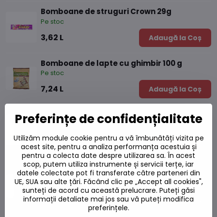
Bomboane de struguri Crown 29g
Pe stoc
3,62 L
Adaugă la Coș
Bomboane de lapte cu ghimbir 100 g
Pe stoc
7,24 L
Adaugă la Coș
Bomboane King Jelly 67g
Preferințe de confidențialitate
Pe stoc
Utilizăm module cookie pentru a vă îmbunătăți vizita pe
8,76 L
Adaugă la Coș
acest site, pentru a analiza performanța acestuia și
pentru a colecta date despre utilizarea sa. În acest
scop, putem utiliza instrumente și servicii terțe, iar
Bomboane de ghimbir cu miere și lămâie
datele colectate pot fi transferate către parteneri din
125g
UE, SUA sau alte țări. Făcând clic pe „Accept all cookies",
Pe stoc
sunteți de acord cu această prelucrare. Puteți găsi
informații detaliate mai jos sau vă puteți modifica
10,09 L
Adaugă la Coș
preferințele.