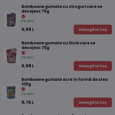
Bomboane gumate cu struguri care se
decojesc 75g
Pe stoc
6,98 L
Adaugă la Coș
Bomboane gumate cu litchi care se
decojesc 75g
Pe stoc
6,98 L
Adaugă la Coș
Bomboane gumate acre în formă de stea
100g
Pe stoc
8,76 L
Adaugă la Coș