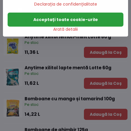
Declarația de confidențialitate
Bomboane de ghimbir și mentă 125g
Pe stoc
Acceptați toate cookie-urile
9,27 L
Adaugă la Coș
Arată detalii
Anytime xilitol lemon-mint Lotte 60 g
Pe stoc
11,36 L
Adaugă la Coș
Anytime xilitol lapte mentă Lotte 60g
Pe stoc
11,62 L
Adaugă la Coș
Bomboane cu mango și tamarind 100g
Pe stoc
14,22 L
Adaugă la Coș
Bomboane de ghimbir 125g