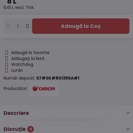
8 L
6,61 L
excl. TVA
Adaugă la Coș
Adaugă la favorite
Adăugați la listă
Watchdog
Livrări
Număr depozit:
S7#SK#801355A#1
Producător:
Descriere
Discuție
0