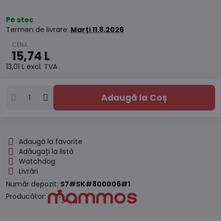
Pe stoc
Termen de livrare:
Marți
11.8.2026
15,74 L
13,01 L
excl. TVA
Adaugă la Coș
Adaugă la favorite
Adăugați la listă
Watchdog
Livrări
Număr depozit:
S7#SK#800006#1
Producător: