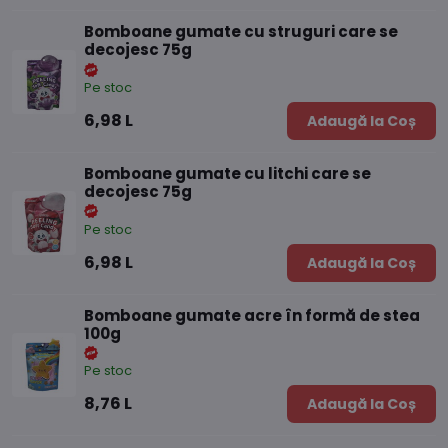
Bomboane gumate cu struguri care se
decojesc 75g
Pe stoc
6,98 L
Adaugă la Coș
Bomboane gumate cu litchi care se
decojesc 75g
Pe stoc
6,98 L
Adaugă la Coș
Bomboane gumate acre în formă de stea
100g
Pe stoc
8,76 L
Adaugă la Coș