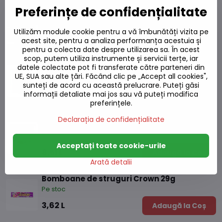
Preferințe de confidențialitate
Bomboane de struguri 66g
Pe stoc
Utilizăm module cookie pentru a vă îmbunătăți vizita pe
8 L
Adaugă la Coș
acest site, pentru a analiza performanța acestuia și
pentru a colecta date despre utilizarea sa. În acest
scop, putem utiliza instrumente și servicii terțe, iar
Bomboane de prune 130g
datele colectate pot fi transferate către parteneri din
Pe stoc
UE, SUA sau alte țări. Făcând clic pe „Accept all cookies",
sunteți de acord cu această prelucrare. Puteți găsi
16,76 L
Adaugă la Coș
informații detaliate mai jos sau vă puteți modifica
preferințele.
Bomboane de ghimbir 56g
Declarația de confidențialitate
Pe stoc
Acceptați toate cookie-urile
8,51 L
Adaugă la Coș
Arată detalii
Bomboane de struguri Crown 29g
Pe stoc
3,62 L
Adaugă la Coș