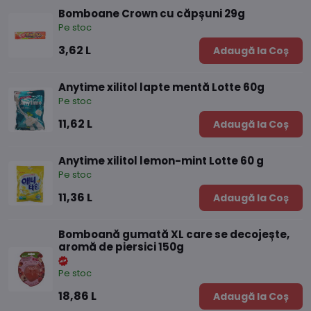
Bomboane Crown cu căpșuni 29g
Pe stoc
3,62 L
Adaugă la Coș
Anytime xilitol lapte mentă Lotte 60g
Pe stoc
11,62 L
Adaugă la Coș
Anytime xilitol lemon-mint Lotte 60 g
Pe stoc
11,36 L
Adaugă la Coș
Bomboană gumată XL care se decojește,
aromă de piersici 150g
Pe stoc
18,86 L
Adaugă la Coș