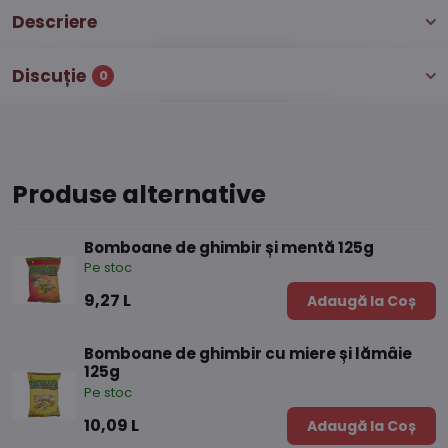
Descriere
Discuție
0
Produse alternative
Bomboane de ghimbir și mentă 125g
Pe stoc
9,27 L
Adaugă la Coș
Bomboane de ghimbir cu miere și lămâie
125g
Pe stoc
10,09 L
Adaugă la Coș