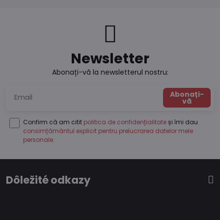
Newsletter
Abonați-vă la newsletterul nostru:
Abonați-
vă
Confirm că am citit
politica de confidențialitate
și îmi dau
consimțământul explicit pentru prelucrarea datelor mele
personale
.
Dôležité odkazy