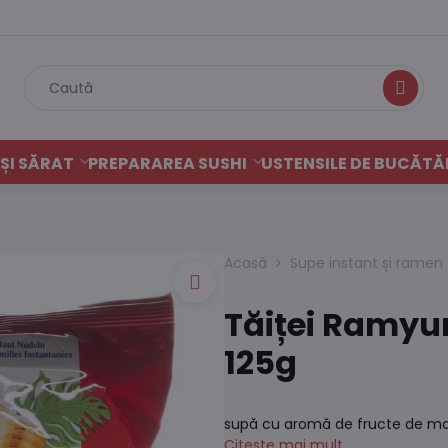
Caută
ȘI SĂRAT
PREPARAREA SUSHI
USTENSILE DE BUCĂTĂ
Acasă
Supe instant și ramen
Tăiței Ramyu
125g
supă cu aromă de fructe de m
Citește mai mult