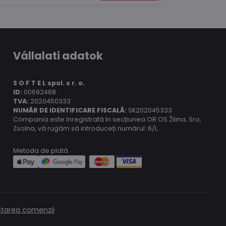
Vállalati adatok
S O F T E L spol.
s r. o.
ID:
00692468
TVA:
2020450333
NUMĂR DE IDENTIFICARE FISCALĂ:
SK202045333
Compania este înregistrată în secțiunea OR OS Žilina, Sro,
Zsolna, vă rugăm să introduceți numărul: 6/L.
Metoda de plată
Starea comenzii