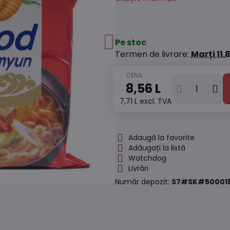
Pe stoc
Termen de livrare:
Marți
11.
8,56 L
7,71 L
excl. TVA
Adaugă la favorite
Adăugați la listă
Watchdog
Livrări
Număr depozit:
S7#SK#50001