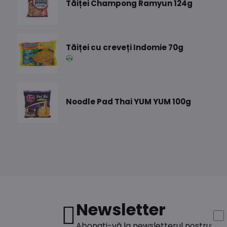
Tăiței Champong Ramyun 124g
Tăiței cu creveți Indomie 70g
Noodle Pad Thai YUM YUM 100g
Newsletter
Abonați-vă la newsletterul nostru: