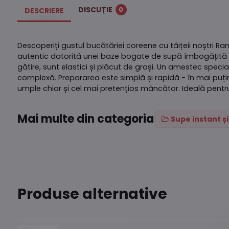
DISCUȚIE
0
DESCRIERE
Descoperiți gustul bucătăriei coreene cu tăițeii noștri 
autentic datorită unei baze bogate de supă îmbogățită cu
gătire, sunt elastici și plăcut de groși. Un amestec spe
complexă. Prepararea este simplă și rapidă - în mai puț
umple chiar și cel mai pretențios mâncător. Ideală pentr
Mai multe din categoria
Supe instant ș
Produse alternative