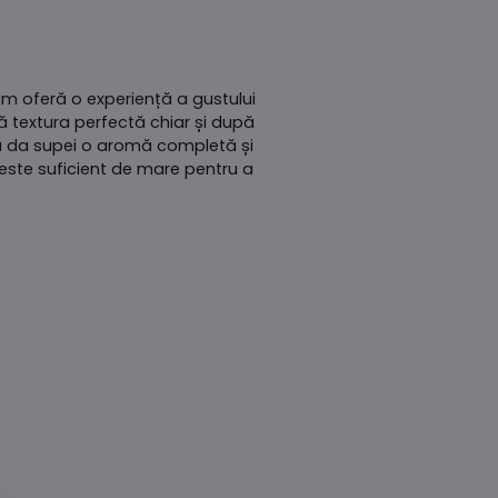
um oferă o experiență a gustului
ă textura perfectă chiar și după
u a da supei o aromă completă și
este suficient de mare pentru a