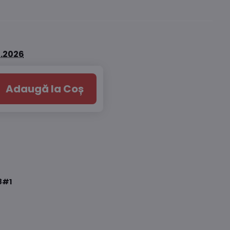
8.2026
Adaugă la Coș
8#1