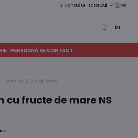
Panoul utilizatorului
0 L
RIE
PERSOANĂ DE CONTACT
Supe cu fructe de mare
n cu fructe de mare NS
are