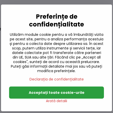
Pe 
Preferințe de
confidențialitate
him 68g
Pe 
Utilizăm module cookie pentru a vă îmbunătăți vizita
pe acest site, pentru a analiza performanța acestuia
și pentru a colecta date despre utilizarea sa. În acest
scop, putem utiliza instrumente și servicii terțe, iar
datele colectate pot fi transferate către parteneri
Pe 
din UE, SUA sau alte țări. Făcând clic pe „Accept all
cookies", sunteți de acord cu această prelucrare.
Puteți găsi informații detaliate mai jos sau vă puteți
modifica preferințele.
Declarația de confidențialitate
Pe 
Acceptați toate cookie-urile
Arată detalii
Pe 