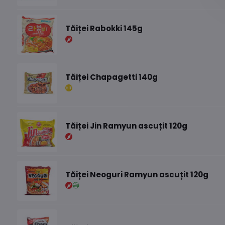
Tăiței Rabokki 145g
Tăiței Chapagetti 140g
Tăiței Jin Ramyun ascuțit 120g
Tăiței Neoguri Ramyun ascuțit 120g