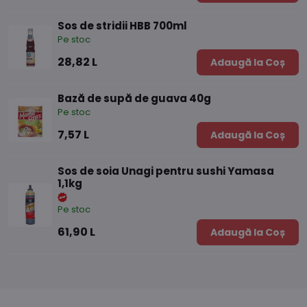
Sos de stridii HBB 700ml
Pe stoc
28,82 L
Adaugă la Coș
Bază de supă de guava 40g
Pe stoc
7,57 L
Adaugă la Coș
Sos de soia Unagi pentru sushi Yamasa
1,1kg
Pe stoc
61,90 L
Adaugă la Coș