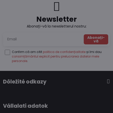
Newsletter
Abonați-vă la newsletterul nostru:
Abonați-
vă
Confirm că am citit
politica de confidențialitate
și îmi dau
consimțământul explicit pentru prelucrarea datelor mele
personale
.
Dôležité odkazy
Vállalati adatok