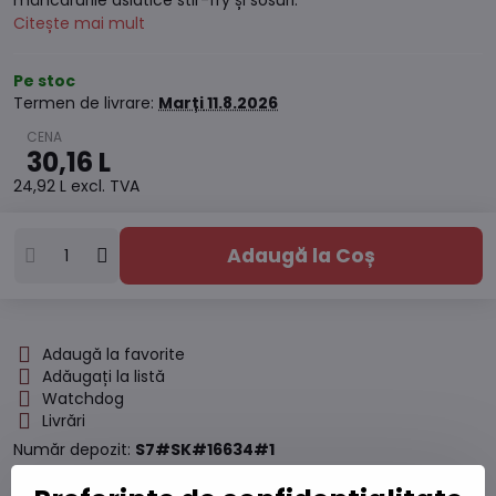
mâncărurile asiatice stir-fry și sosuri.
Citește mai mult
Pe stoc
Termen de livrare:
Marți
11.8.2026
30,16 L
24,92 L
excl. TVA
Adaugă la Coș
Adaugă la favorite
Adăugați la listă
Watchdog
Livrări
Număr depozit:
S7#SK#16634#1
Producător:
Mama Sitas