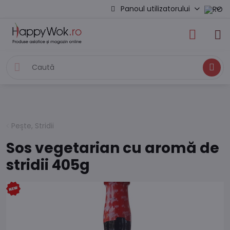
Panoul utilizatorului
Caută
Pește, Stridii
Sos vegetarian cu aromă de
stridii 405g