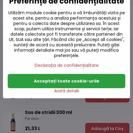
Preferințe de confidențialitate
Utilizăm module cookie pentru a vă îmbunătăți vizita pe
Descriere
acest site, pentru a analiza performanța acestuia și
pentru a colecta date despre utilizarea sa. În acest
scop, putem utiliza instrumente și servicii terțe, iar
Discuție
0
datele colectate pot fi transferate către parteneri din
UE, SUA sau alte țări. Făcând clic pe „Accept all cookies",
sunteți de acord cu această prelucrare. Puteți găsi
informații detaliate mai jos sau vă puteți modifica
preferințele.
Produse alternative
Declarația de confidențialitate
Sos de stridii 600 ml
Acceptați toate cookie-urile
Pe stoc
Arată detalii
28,82 L
Adaugă la Coș
Sos de stridii 300 ml
Pe stoc
21,33 L
Adaugă la Coș