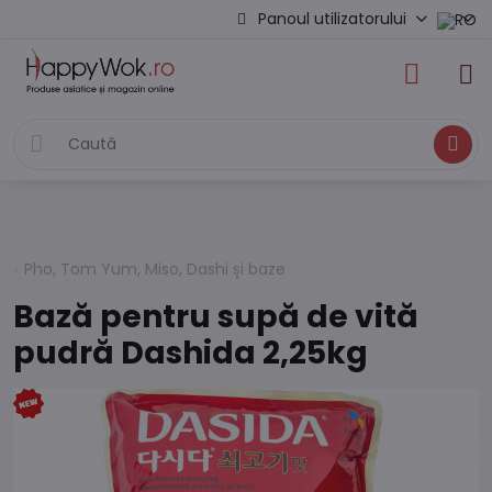
Panoul utilizatorului
Caută
Pho, Tom Yum, Miso, Dashi și baze
Bază pentru supă de vită
pudră Dashida 2,25kg