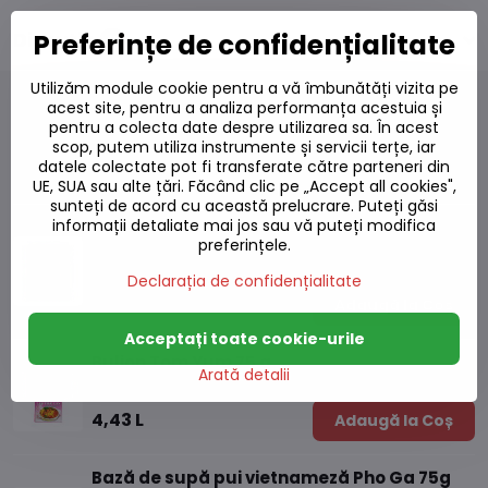
Preferințe de confidențialitate
Discuție
0
Utilizăm module cookie pentru a vă îmbunătăți vizita pe
acest site, pentru a analiza performanța acestuia și
pentru a colecta date despre utilizarea sa. În acest
scop, putem utiliza instrumente și servicii terțe, iar
Produse alternative
datele colectate pot fi transferate către parteneri din
UE, SUA sau alte țări. Făcând clic pe „Accept all cookies",
sunteți de acord cu această prelucrare. Puteți găsi
informații detaliate mai jos sau vă puteți modifica
Bulion de vită praf Dashida 300g
preferințele.
Pe stoc
Declarația de confidențialitate
29,88 L
Adaugă la Coș
Acceptați toate cookie-urile
Bulion Tom Yum 75 g
Arată detalii
Pe stoc
4,43 L
Adaugă la Coș
Bază de supă pui vietnameză Pho Ga 75g