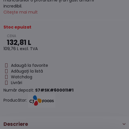
mâncărurilor o profunzime și un gust umami
incredibil.
Citește mai mult
Stoc epuizat
132,81 L
109,76 L
excl. TVA
Adaugă la favorite
Adăugați la listă
Watchdog
Livrări
Număr depozit:
S7#SK#600011#1
Producător:
Descriere