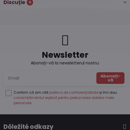
Discuție
0
Newsletter
Abonați-vă la newsletterul nostru:
Abonați-
vă
Confirm că am citit
politica de confidențialitate
și îmi dau
consimțământul explicit pentru prelucrarea datelor mele
personale
.
Dôležité odkazy