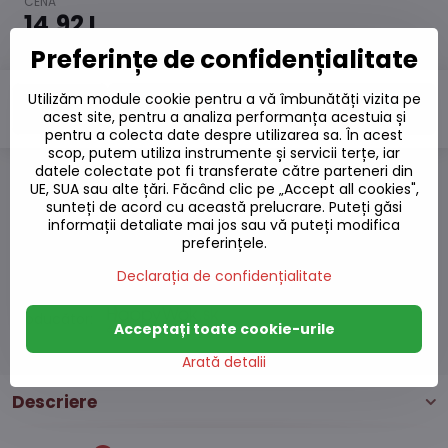
14,92 L
12,33 L
excl. TVA
Preferințe de confidențialitate
Utilizăm module cookie pentru a vă îmbunătăți vizita pe
Adaugă la Coș
acest site, pentru a analiza performanța acestuia și
pentru a colecta date despre utilizarea sa. În acest
scop, putem utiliza instrumente și servicii terțe, iar
datele colectate pot fi transferate către parteneri din
UE, SUA sau alte țări. Făcând clic pe „Accept all cookies",
Adaugă la favorite
sunteți de acord cu această prelucrare. Puteți găsi
Adăugați la listă
informații detaliate mai jos sau vă puteți modifica
Watchdog
preferințele.
Livrări
Declarația de confidențialitate
Număr depozit:
S7#SK#P00053#1
Producător:
Acceptați toate cookie-urile
Arată detalii
Descriere