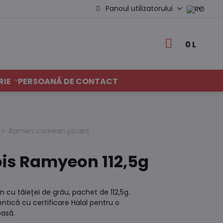
Panoul utilizatorului
0 L
RIE
PERSOANĂ DE CONTACT
Ramen coreean picant
ois Ramyeon 112,5g
 cu tăieței de grâu, pachet de 112,5g.
ntică cu certificare Halal pentru o
oasă.