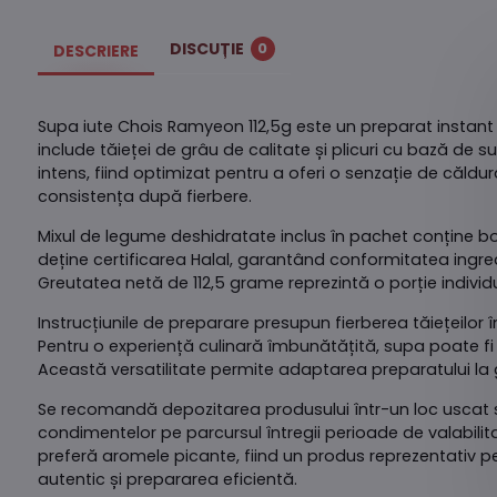
DISCUȚIE
0
DESCRIERE
Supa iute Chois Ramyeon 112,5g este un preparat instant c
include tăieței de grâu de calitate și plicuri cu bază de 
intens, fiind optimizat pentru a oferi o senzație de căldu
consistența după fierbere.
Mixul de legume deshidratate inclus în pachet conține bok
deține certificarea Halal, garantând conformitatea ingred
Greutatea netă de 112,5 grame reprezintă o porție indivi
Instrucțiunile de preparare presupun fierberea tăiețeil
Pentru o experiență culinară îmbunătățită, supa poate fi
Această versatilitate permite adaptarea preparatului la
Se recomandă depozitarea produsului într-un loc uscat și 
condimentelor pe parcursul întregii perioade de valabili
preferă aromele picante, fiind un produs reprezentativ p
autentic și prepararea eficientă.