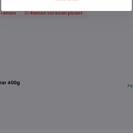
i ramen
Ramen coreean picant
tar 400g
Pe