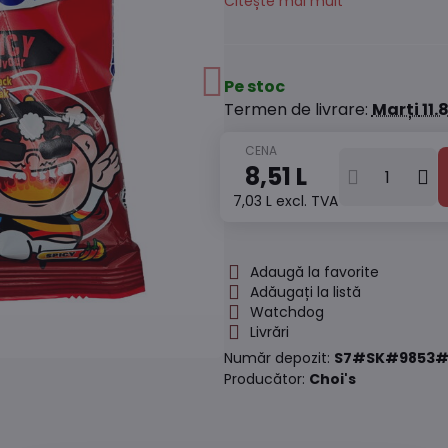
Citește mai mult
Pe stoc
Termen de livrare:
Marți
11.
8,51 L
7,03 L
excl. TVA
Adaugă la favorite
Adăugați la listă
Watchdog
Livrări
Număr depozit:
S7#SK#9853#
Producător:
Choi's