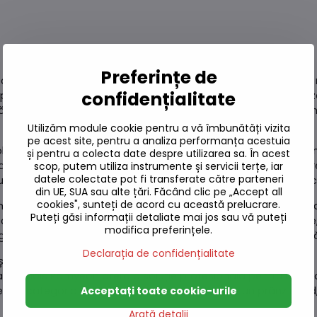
Preferințe de
onceput pentru a oferi un gust picant și echilibrat, conform r
confidențialitate
supă iute și legume deshidratate. Acest sortiment se caracteriz
ră specifică gastronomiei coreene. Textura tăiețeilor este ferm
Utilizăm module cookie pentru a vă îmbunătăți vizita
pe acest site, pentru a analiza performanța acestuia
 choy, morcov și varză, care contribuie la aroma și consistenț
și pentru a colecta date despre utilizarea sa. În acest
ientelor și a procesului de fabricație cu normele de calitate r
scop, putem utiliza instrumente și servicii terțe, iar
datele colectate pot fi transferate către parteneri
duală adecvată pentru o masă rapidă, oferind un aport caloric 
din UE, SUA sau alte țări. Făcând clic pe „Accept all
cookies", sunteți de acord cu această prelucrare.
or împreună cu condimentele în 500 ml de apă timp de aproxima
Puteți găsi informații detaliate mai jos sau vă puteți
 completată cu ingrediente proaspete, cum ar fi ceapa verde, 
modifica preferințele.
 gusturile individuale, transformând o supă instant într-o ma
Declarația de confidențialitate
răcoros, ferit de expunerea directă la soare. Ambalajul este r
tate. Chois Ramyeon oferă o soluție profesională pentru amato
entru categoria sa. Este alegerea ideală pentru un prânz rapi
Acceptați toate cookie-urile
Arată detalii