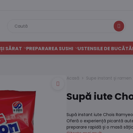
Caută
ȘI SĂRAT
PREPARAREA SUSHI
USTENSILE DE BUCĂTĂ
Acasă
Supe instant și ramen
Supă iute Ch
Supă instant iute Chois Ramyeon
Oferă o experiență picantă aute
preparare rapidă și o masă săți