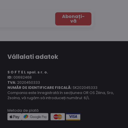
Abonați-
vă
Vállalati adatok
S O F T E L spol.
s r. o.
ID:
00692468
TVA:
2020450333
NUMĂR DE IDENTIFICARE FISCALĂ:
SK202045333
Compania este înregistrată în secțiunea OR OS Žilina, Sro,
Zsolna, vă rugăm să introduceți numărul: 6/L.
Metoda de plată