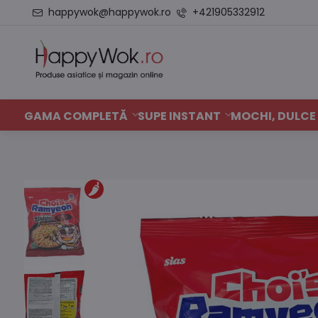
happywok@happywok.ro
+421905332912
GAMA COMPLETĂ
SUPE INSTANT
MOCHI, DULCE 