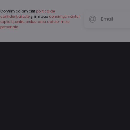
Confirm că am citit
politica de
confidențialitate
și îmi dau
consimțământul
explicit pentru prelucrarea datelor mele
personale
.