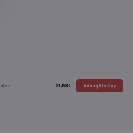
21,58 L
 stoc
Adaugă la Coș