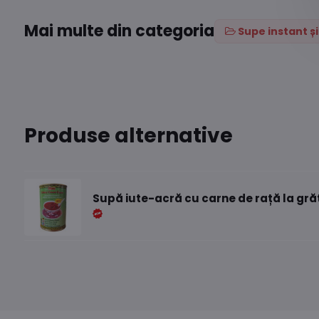
Mai multe din categoria
Supe instant ș
Produse alternative
Supă iute-acră cu carne de rață la gră