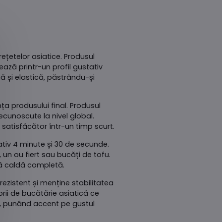
ețetelor asiatice. Produsul
ează printr-un profil gustativ
ă și elastică, păstrându-și
a produsului final. Produsul
ecunoscute la nivel global.
satisfăcător într-un timp scurt.
tiv 4 minute și 30 de secunde.
un ou fiert sau bucăți de tofu.
să caldă completă.
ezistent și menține stabilitatea
rii de bucătărie asiatică ce
d, punând accent pe gustul