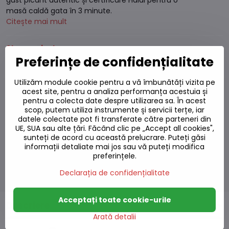
gust picant autentic și certificare Halal pentru o
masă caldă gata în 3 minute.
Citește mai mult
Stoc epuizat
Preferințe de confidențialitate
10,92 L
Utilizăm module cookie pentru a vă îmbunătăți vizita pe
9,02 L
excl. TVA
acest site, pentru a analiza performanța acestuia și
pentru a colecta date despre utilizarea sa. În acest
scop, putem utiliza instrumente și servicii terțe, iar
Adaugă la favorite
datele colectate pot fi transferate către parteneri din
Adăugați la listă
UE, SUA sau alte țări. Făcând clic pe „Accept all cookies",
Watchdog
sunteți de acord cu această prelucrare. Puteți găsi
informații detaliate mai jos sau vă puteți modifica
Livrări
preferințele.
Număr depozit:
S7#SK#9857#1
Producător:
Choi's
Declarația de confidențialitate
Acceptați toate cookie-urile
Descriere
Arată detalii