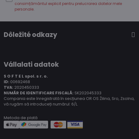
consimțământul explicit pentru prelucrarea datelor mele
personale
.
Dôležité odkazy
Vállalati adatok
S O F T E L spol.
s r. o.
ID:
00692468
TVA:
2020450333
NUMĂR DE IDENTIFICARE FISCALĂ:
SK202045333
Compania este înregistrată în secțiunea OR OS Žilina, Sro, Zsolna,
vă rugăm să introduceți numărul: 6/L.
Metoda de plată