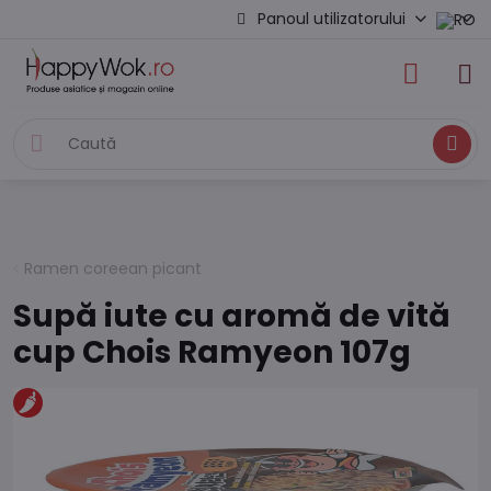
Panoul utilizatorului
Caută
Ramen coreean picant
Supă iute cu aromă de vită
cup Chois Ramyeon 107g