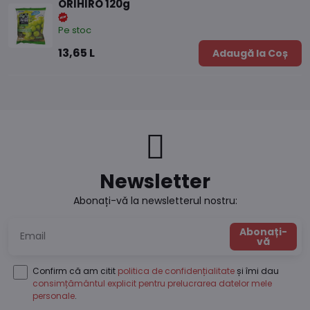
ORIHIRO 120g
Pe stoc
13,65 L
Adaugă la Coș
Newsletter
Abonați-vă la newsletterul nostru:
Abonați-
vă
Confirm că am citit
politica de confidențialitate
și îmi dau
consimțământul explicit pentru prelucrarea datelor mele
personale
.