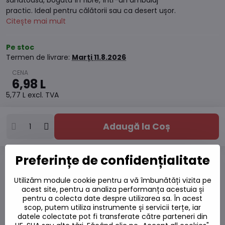
sănătoasă, bogată în fibre, într-un ambalaj
practic. Ideal pentru călătorii sau ca desert ușor.
Citește mai mult
Pe stoc
Termen de livrare:
Marți
11.8.2026
6,98 L
5,77 L
excl. TVA
Adaugă la Coș
Preferințe de confidențialitate
Adaugă la favorite
Utilizăm module cookie pentru a vă îmbunătăți vizita pe
Adăugați la listă
acest site, pentru a analiza performanța acestuia și
Watchdog
pentru a colecta date despre utilizarea sa. În acest
Livrări
scop, putem utiliza instrumente și servicii terțe, iar
Număr depozit:
S7#SK#701244#1
datele colectate pot fi transferate către parteneri din