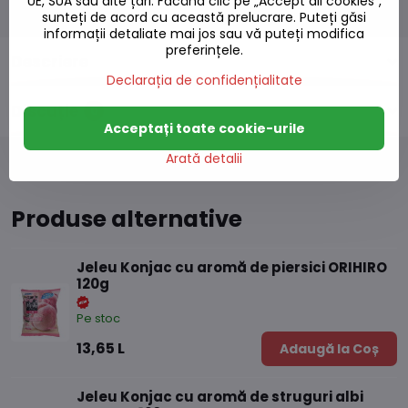
Producător:
Sugarlolo
UE, SUA sau alte țări. Făcând clic pe „Accept all cookies",
sunteți de acord cu această prelucrare. Puteți găsi
informații detaliate mai jos sau vă puteți modifica
preferințele.
Descriere
Declarația de confidențialitate
Discuție
0
Acceptați toate cookie-urile
Arată detalii
Produse alternative
Jeleu Konjac cu aromă de piersici ORIHIRO
120g
Pe stoc
13,65 L
Adaugă la Coș
Jeleu Konjac cu aromă de struguri albi