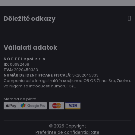
Dôležité odkazy
Vállalati adatok
S O F T E L spol.
s r. o.
ID:
00692468
TVA:
2020450333
NUMĂR DE IDENTIFICARE FISCALĂ:
SK202045333
Compania este înregistrată în secțiunea OR OS Žilina, Sro, Zsolna,
vă rugăm să introduceți numărul: 6/L.
Metoda de plată
©
2026
Copyright
Preferințe de confidențialitate