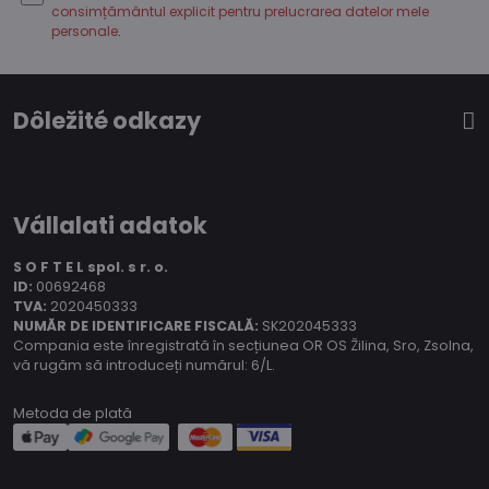
consimțământul explicit pentru prelucrarea datelor mele
personale
.
Dôležité odkazy
Vállalati adatok
S O F T E L spol.
s r. o.
ID:
00692468
TVA:
2020450333
NUMĂR DE IDENTIFICARE FISCALĂ:
SK202045333
Compania este înregistrată în secțiunea OR OS Žilina, Sro, Zsolna,
vă rugăm să introduceți numărul: 6/L.
Metoda de plată