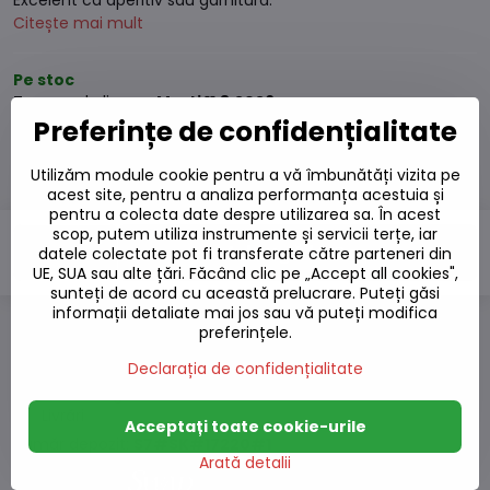
Excelent ca aperitiv sau garnitură.
Citește mai mult
Pe stoc
Termen de livrare:
Marți
11.8.2026
Preferințe de confidențialitate
11,01 L
Utilizăm module cookie pentru a vă îmbunătăți vizita pe
9,92 L
excl. TVA
acest site, pentru a analiza performanța acestuia și
pentru a colecta date despre utilizarea sa. În acest
scop, putem utiliza instrumente și servicii terțe, iar
Adaugă la Coș
datele colectate pot fi transferate către parteneri din
UE, SUA sau alte țări. Făcând clic pe „Accept all cookies",
sunteți de acord cu această prelucrare. Puteți găsi
informații detaliate mai jos sau vă puteți modifica
preferințele.
Adaugă la favorite
Declarația de confidențialitate
Adăugați la listă
Watchdog
Livrări
Acceptați toate cookie-urile
Număr depozit:
S7#SK#17220#1
Arată detalii
Producător: