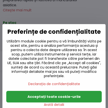
prepararea rapidă și nutritivă a mâncărurilor
asiatice.
Citește mai mult
Pe stoc
Termen de livrare:
Luni
10.8.2026
Preferințe de confidențialitate
18,87 L
Utilizăm module cookie pentru a vă îmbunătăți vizita pe
acest site, pentru a analiza performanța acestuia și
17 L
excl. TVA
pentru a colecta date despre utilizarea sa. În acest
scop, putem utiliza instrumente și servicii terțe, iar
datele colectate pot fi transferate către parteneri din
Adaugă la Coș
UE, SUA sau alte țări. Făcând clic pe „Accept all cookies",
sunteți de acord cu această prelucrare. Puteți găsi
informații detaliate mai jos sau vă puteți modifica
preferințele.
Adaugă la favorite
Declarația de confidențialitate
Adăugați la listă
Watchdog
Acceptați toate cookie-urile
Livrări
Număr depozit:
S7#SK#3296#1
Arată detalii