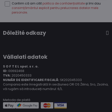
Confirm că am citit
politica de confidențialitate
și îmi dau
consimțământul explicit pentru prelucrarea datelor mele
personale
.
Dôležité odkazy
Vállalati adatok
S O F T E L spol.
s r. o.
ID:
00692468
TVA:
2020450333
NUMĂR DE IDENTIFICARE FISCALĂ:
SK202045333
Compania este înregistrată în secțiunea OR OS Žilina, Sro, Zsolna,
vă rugăm să introduceți numărul: 6/L.
Metoda de plată