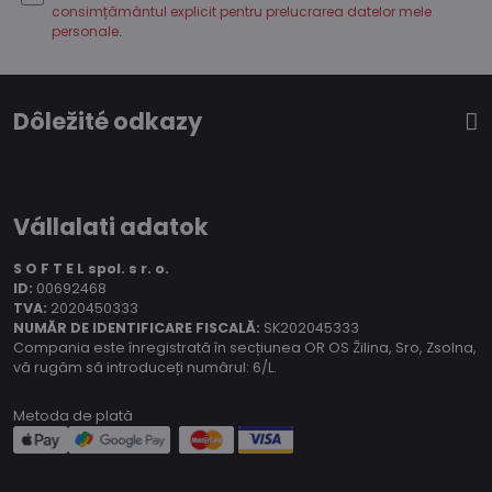
consimțământul explicit pentru prelucrarea datelor mele
personale
.
Dôležité odkazy
Vállalati adatok
S O F T E L spol.
s r. o.
ID:
00692468
TVA:
2020450333
NUMĂR DE IDENTIFICARE FISCALĂ:
SK202045333
Compania este înregistrată în secțiunea OR OS Žilina, Sro, Zsolna,
vă rugăm să introduceți numărul: 6/L.
Metoda de plată