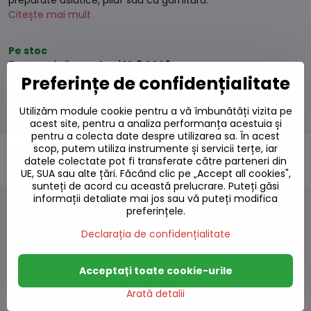
preparate asiatice, pilaf sau ca garnitură.
Citește mai mult
Pe stoc
Termen de livrare:
Luni
10.8.2026
Preferințe de confidențialitate
27,43 L
Utilizăm module cookie pentru a vă îmbunătăți vizita pe
24,71 L
excl. TVA
acest site, pentru a analiza performanța acestuia și
pentru a colecta date despre utilizarea sa. În acest
scop, putem utiliza instrumente și servicii terțe, iar
Adaugă la Coș
datele colectate pot fi transferate către parteneri din
UE, SUA sau alte țări. Făcând clic pe „Accept all cookies",
sunteți de acord cu această prelucrare. Puteți găsi
informații detaliate mai jos sau vă puteți modifica
preferințele.
Adaugă la favorite
Declarația de confidențialitate
Adăugați la listă
Watchdog
Livrări
Acceptați toate cookie-urile
Număr depozit:
S7#SK#709005#1
Arată detalii
Producător: