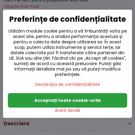
nuci. Perfect pentru preparate aromate.
Citește mai mult
Preferințe de confidențialitate
Stoc epuizat
Utilizăm module cookie pentru a vă îmbunătăți vizita pe
113,04 L
acest site, pentru a analiza performanța acestuia și
pentru a colecta date despre utilizarea sa. În acest
101,84 L
excl. TVA
scop, putem utiliza instrumente și servicii terțe, iar
datele colectate pot fi transferate către parteneri din
UE, SUA sau alte țări. Făcând clic pe „Accept all cookies",
Adaugă la favorite
sunteți de acord cu această prelucrare. Puteți găsi
Adăugați la listă
informații detaliate mai jos sau vă puteți modifica
Watchdog
preferințele.
Livrări
Declarația de confidențialitate
Număr depozit:
S7#SK#7097#1
Producător:
Acceptați toate cookie-urile
Arată detalii
Descriere