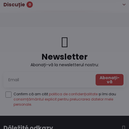
Discuție
0
Newsletter
Abonați-vă la newsletterul nostru:
Abonați-
vă
Confirm că am citit
politica de confidențialitate
și îmi dau
consimțământul explicit pentru prelucrarea datelor mele
personale
.
Dôležité odkazy