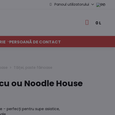
Panoul utilizatorului
0 L
RIE
PERSOANĂ DE CONTACT
noase
Tăiței, paste făinoase
i cu ou Noodle House
e – perfecți pentru supe asiatice,
ale.