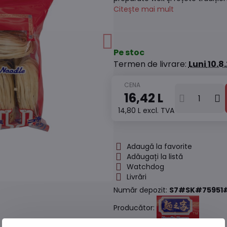
Citește mai mult
Pe stoc
Termen de livrare:
Luni
10.8
16,42 L
14,80 L
excl. TVA
Adaugă la favorite
Adăugați la listă
Watchdog
Livrări
Număr depozit:
S7#SK#75951
Producător: