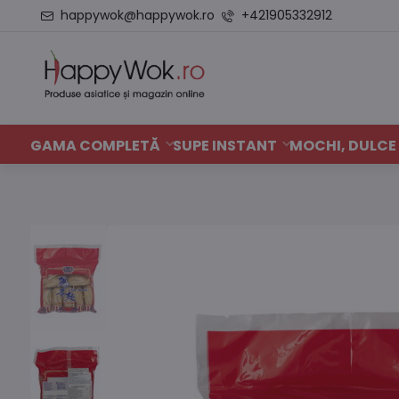
happywok@happywok.ro
+421905332912
GAMA COMPLETĂ
SUPE INSTANT
MOCHI, DULCE 