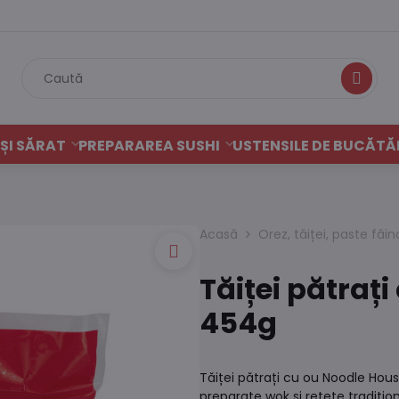
Caută
ȘI SĂRAT
PREPARAREA SUSHI
USTENSILE DE BUCĂTĂ
Acasă
Orez, tăiței, paste făi
Tăiței pătraț
454g
Tăiței pătrați cu ou Noodle Hous
preparate wok și rețete tradițion