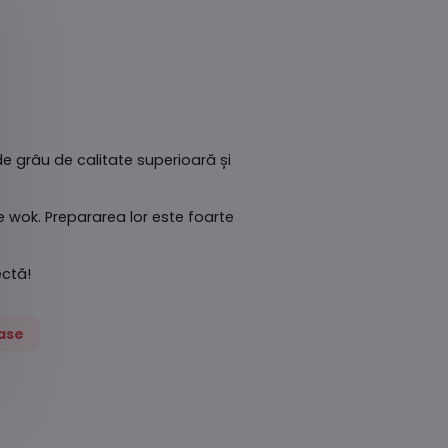
de grâu de calitate superioară și
le wok. Prepararea lor este foarte
ectă!
oase