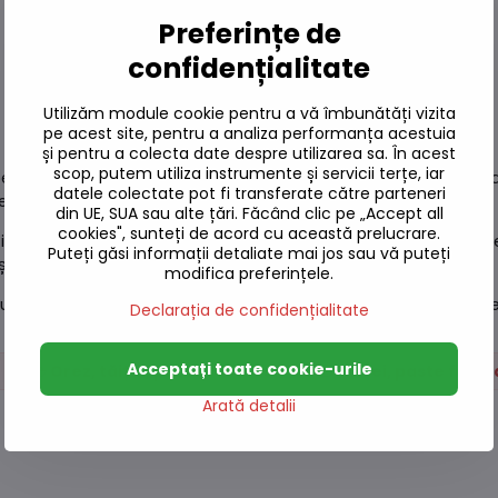
Preferințe de
confidențialitate
Utilizăm module cookie pentru a vă îmbunătăți vizita
pe acest site, pentru a analiza performanța acestuia
și pentru a colecta date despre utilizarea sa. În acest
scop, putem utiliza instrumente și servicii terțe, iar
ntru iubitorii bucătăriei asiatice autentice. Produși din făină 
datele colectate pot fi transferate către parteneri
re absoarbe excelent sosurile și supele.
din UE, SUA sau alte țări. Făcând clic pe „Accept all
cookies", sunteți de acord cu această prelucrare.
i și thailandeze, cum ar fi tăițeii cu sos, supele sau mâncăruri
Puteți găsi informații detaliate mai jos sau vă puteți
și să îi asezonați după gust.
modifica preferințele.
autentic, tăițeii pătrați cu ou Noodle House sunt alegerea perf
Declarația de confidențialitate
Acceptați toate cookie-urile
Orez, tăiței, paste făinoase
Tăiței, paste făin
Arată detalii