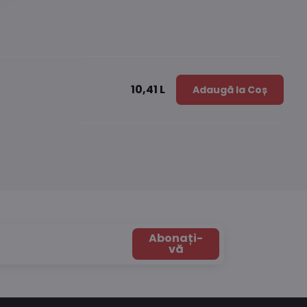
10,41 L
Adaugă la Coș
Abonați-
vă