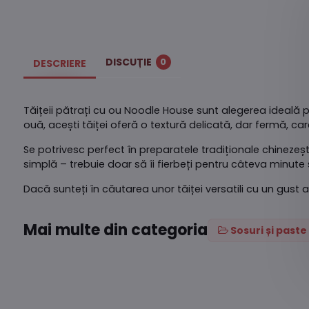
DISCUȚIE
0
DESCRIERE
Tăițeii pătrați cu ou Noodle House sunt alegerea ideală pe
ouă, acești tăiței oferă o textură delicată, dar fermă, ca
Se potrivesc perfect în preparatele tradiționale chinezeșt
simplă – trebuie doar să îi fierbeți pentru câteva minute 
Dacă sunteți în căutarea unor tăiței versatili cu un gust 
Mai multe din categoria
Sosuri și paste