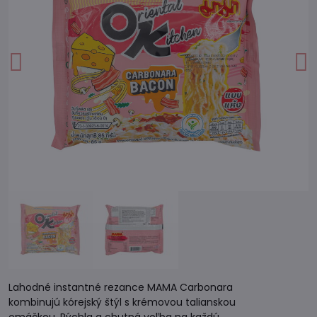
Lahodné instantné rezance MAMA Carbonara
kombinujú kórejský štýl s krémovou talianskou