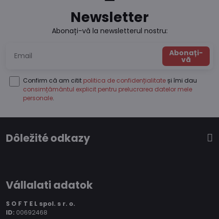
Newsletter
Abonați-vă la newsletterul nostru:
Abonați-
vă
Confirm că am citit
politica de confidențialitate
și îmi dau
consimțământul explicit pentru prelucrarea datelor mele
personale
.
Dôležité odkazy
Vállalati adatok
S O F T E L spol.
s r. o.
ID:
00692468