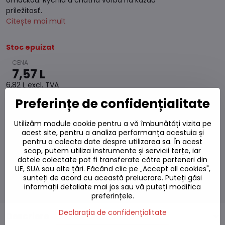
omáčkou. Rýchla a chutná voľba na každú
príležitosť.
Citește mai mult
Stoc epuizat
7,57 L
6,82 L
excl. TVA
Preferințe de confidențialitate
Adaugă la favorite
Utilizăm module cookie pentru a vă îmbunătăți vizita pe
Adăugați la listă
acest site, pentru a analiza performanța acestuia și
Watchdog
pentru a colecta date despre utilizarea sa. În acest
Livrări
scop, putem utiliza instrumente și servicii terțe, iar
Număr depozit:
S7#SK#7648#1
datele colectate pot fi transferate către parteneri din
UE, SUA sau alte țări. Făcând clic pe „Accept all cookies",
Producător:
sunteți de acord cu această prelucrare. Puteți găsi
informații detaliate mai jos sau vă puteți modifica
preferințele.
Declarația de confidențialitate
Descriere