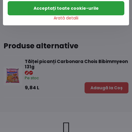
Acceptați toate cookie-urile
Discuție
0
Arată detalii
Produse alternative
Tăiței picanți Carbonara Chois Bibimmyeon
131g
Pe stoc
9,84 L
Adaugă la Coș