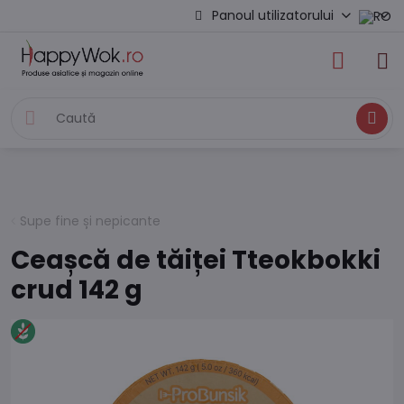
Panoul utilizatorului
Caută
Supe fine și nepicante
Ceașcă de tăiței Tteokbokki
crud 142 g