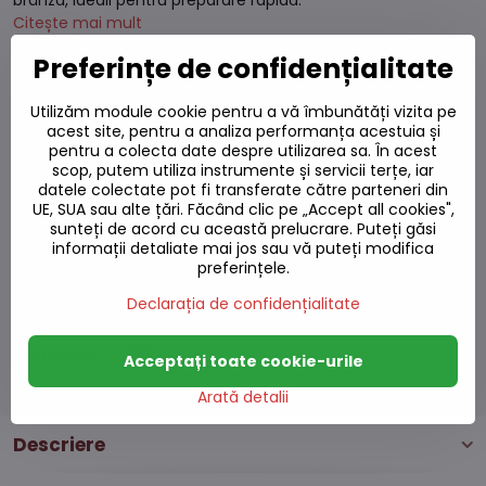
brânză, ideali pentru preparare rapidă.
Citește mai mult
Preferințe de confidențialitate
Stoc epuizat
Utilizăm module cookie pentru a vă îmbunătăți vizita pe
18,58 L
acest site, pentru a analiza performanța acestuia și
pentru a colecta date despre utilizarea sa. În acest
16,74 L
excl. TVA
scop, putem utiliza instrumente și servicii terțe, iar
datele colectate pot fi transferate către parteneri din
UE, SUA sau alte țări. Făcând clic pe „Accept all cookies",
Adaugă la favorite
sunteți de acord cu această prelucrare. Puteți găsi
Adăugați la listă
informații detaliate mai jos sau vă puteți modifica
Watchdog
preferințele.
Livrări
Declarația de confidențialitate
Număr depozit:
S7#SK#2347#1
Producător:
Acceptați toate cookie-urile
Arată detalii
Descriere