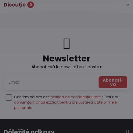
Discuție
0
Newsletter
Abonați-vă la newsletterul nostru:
Abonați-
vă
Confirm că am citit
politica de confidențialitate
și îmi dau
consimțământul explicit pentru prelucrarea datelor mele
personale
.
Dôležité odkazy