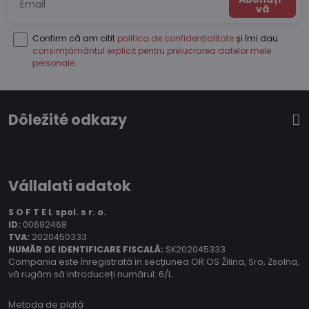
vă
Confirm că am citit
politica de confidențialitate
și îmi dau
consimțământul explicit pentru prelucrarea datelor mele
personale
.
Dôležité odkazy
Vállalati adatok
S O F T E L spol.
s r. o.
ID:
00692468
TVA:
2020450333
NUMĂR DE IDENTIFICARE FISCALĂ:
SK202045333
Compania este înregistrată în secțiunea OR OS Žilina, Sro, Zsolna,
vă rugăm să introduceți numărul: 6/L.
Metoda de plată