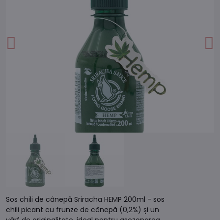
Sos chili de cânepă Sriracha HEMP 200ml - sos
chili picant cu frunze de cânepă (0,2%) și un