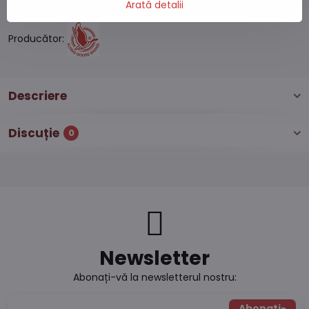
Arată detalii
Număr depozit:
S7#SK#8497#1
Producător:
Descriere
Discuție
0
Newsletter
Abonați-vă la newsletterul nostru:
Abonați-