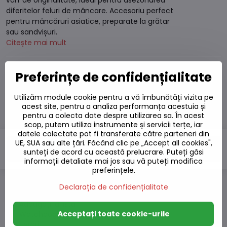
vârf de originalitate, ideal pentru asezonarea
diferitelor feluri de mâncare. Accesoriu perfect
pentru mâncăruri asiatice, preparate la grătar
sau sandvișuri.
Citește mai mult
Pe stoc
Preferințe de confidențialitate
Termen de livrare:
Miercuri
12.8.2026
Utilizăm module cookie pentru a vă îmbunătăți vizita pe
18,16 L
acest site, pentru a analiza performanța acestuia și
pentru a colecta date despre utilizarea sa. În acest
15,01 L
excl. TVA
scop, putem utiliza instrumente și servicii terțe, iar
datele colectate pot fi transferate către parteneri din
UE, SUA sau alte țări. Făcând clic pe „Accept all cookies",
Adaugă la Coș
sunteți de acord cu această prelucrare. Puteți găsi
informații detaliate mai jos sau vă puteți modifica
preferințele.
Declarația de confidențialitate
Adaugă la favorite
Adăugați la listă
Acceptați toate cookie-urile
Watchdog
Livrări