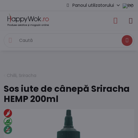
Panoul utilizatorului
Caută
Chilli, Sriracha
Sos iute de cânepă Sriracha
HEMP 200ml