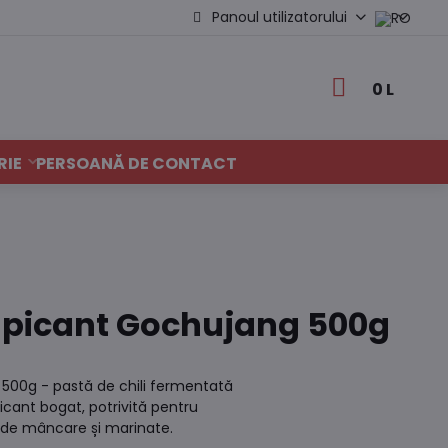
Panoul utilizatorului
0 L
RIE
PERSOANĂ DE CONTACT
i picant Gochujang 500g
 500g - pastă de chili fermentată
cant bogat, potrivită pentru
i de mâncare și marinate.