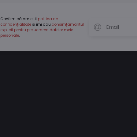
Confirm că am citit
politica de
confidențialitate
și îmi dau
consimțământul
explicit pentru prelucrarea datelor mele
personale
.