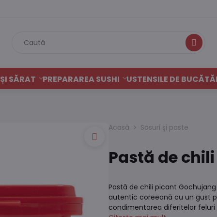
Caută
ȘI SĂRAT
PREPARAREA SUSHI
USTENSILE DE BUCĂTĂ
Acasă
Sosuri și paste
Pastă de chil
Pastă de chili picant Gochujang
autentic coreeană cu un gust pi
condimentarea diferitelor felur