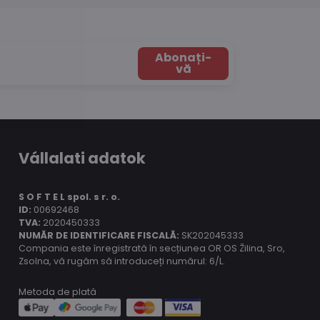
Abonați-
vă
Vállalati adatok
S O F T E L spol.
s r. o.
ID:
00692468
TVA:
2020450333
NUMĂR DE IDENTIFICARE FISCALĂ:
SK202045333
Compania este înregistrată în secțiunea OR OS Žilina, Sro,
Zsolna, vă rugăm să introduceți numărul: 6/L.
Metoda de plată