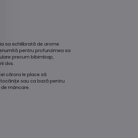
ia sa echilibrată de arome
e renumită pentru profunzimea sa
pulare precum bibimbap,
i dvs.
ei cărora le place să
, tocănițe sau ca bază pentru
el de mâncare.