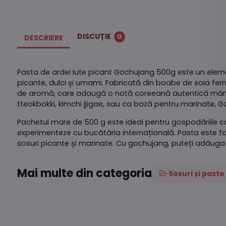
DISCUȚIE
0
DESCRIERE
Pasta de ardei iute picant Gochujang 500g este un eleme
picante, dulci și umami. Fabricată din boabe de soia fer
de aromă, care adaugă o notă coreeană autentică mâncăr
tteokbokki, kimchi jjigae, sau ca bază pentru marinate,
Pachetul mare de 500 g este ideal pentru gospodăriile c
experimenteze cu bucătăria internațională. Pasta este fo
sosuri picante și marinate. Cu gochujang, puteți adăuga o
Mai multe din categoria
Sosuri și paste