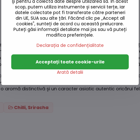
și pentru a colecta date despre utilizarea sa. În acest
scop, putem utiliza instrumente și servicii terțe, iar
datele colectate pot fi transferate către parteneri
din UE, SUA sau alte țări. Făcând clic pe „Accept all
cookies", sunteți de acord cu această prelucrare.
Puteți găsi informații detaliate mai jos sau vă puteți
modifica preferințele.
nt de bază al bucătăriei coreene, caracterizat prin combinaț
Declarația de confidențialitate
mentate, sirop de orez, ardei iute și sare, această pastă est
urilor dvs. Fie că îl folosiți pentru a prepara mâncăruri po
Acceptați toate cookie-urile
 Gochujang va aduce o aromă intensă și inconfundabilă mâncări
Arată detalii
are savurează în mod regulat mâncăruri coreene sau pentru c
arte versatilă - poate fi folosită pentru a aroma sosuri, supe
 aromă distinctivă și un caracter asiatic autentic oricărui f
Chilli, Sriracha