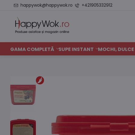
happywok@happywok.ro
+421905332912
GAMA COMPLETĂ
SUPE INSTANT
MOCHI, DULCE 