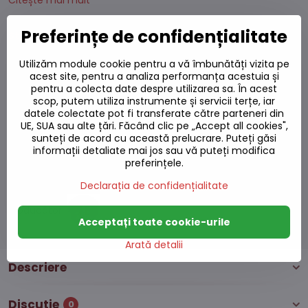
Citește mai mult
Preferințe de confidențialitate
Stoc epuizat
Utilizăm module cookie pentru a vă îmbunătăți vizita pe
33,84 L
acest site, pentru a analiza performanța acestuia și
27,96 L
excl. TVA
pentru a colecta date despre utilizarea sa. În acest
scop, putem utiliza instrumente și servicii terțe, iar
datele colectate pot fi transferate către parteneri din
UE, SUA sau alte țări. Făcând clic pe „Accept all cookies",
Adaugă la favorite
sunteți de acord cu această prelucrare. Puteți găsi
Adăugați la listă
informații detaliate mai jos sau vă puteți modifica
Watchdog
preferințele.
Livrări
Declarația de confidențialitate
Număr depozit:
S7#SK#B7318#1
Producător:
Acceptați toate cookie-urile
Arată detalii
Descriere
Discuție
0