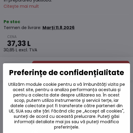
în prepararea yakisoba.
Citește mai mult
Pe stoc
Termen de livrare:
Marți
11.8.2026
37,33 L
30,85 L
excl. TVA
Adaugă la Coș
Preferințe de confidențialitate
Utilizăm module cookie pentru a vă îmbunătăți vizita pe
acest site, pentru a analiza performanța acestuia și
pentru a colecta date despre utilizarea sa. În acest
Adaugă la favorite
scop, putem utiliza instrumente și servicii terțe, iar
Adăugați la listă
datele colectate pot fi transferate către parteneri din
Watchdog
UE, SUA sau alte țări. Făcând clic pe „Accept all cookies",
Livrări
sunteți de acord cu această prelucrare. Puteți găsi
Număr depozit:
S7#SK#B7108#1
informații detaliate mai jos sau vă puteți modifica
preferințele.
Producător: