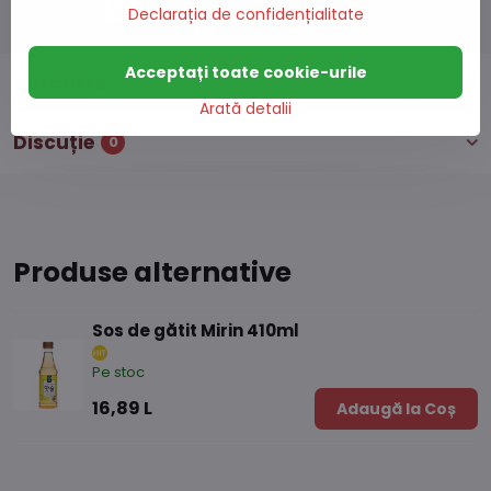
Declarația de confidențialitate
Acceptați toate cookie-urile
Descriere
Arată detalii
Discuție
0
Produse alternative
Sos de gătit Mirin 410ml
Pe stoc
16,89 L
Adaugă la Coș