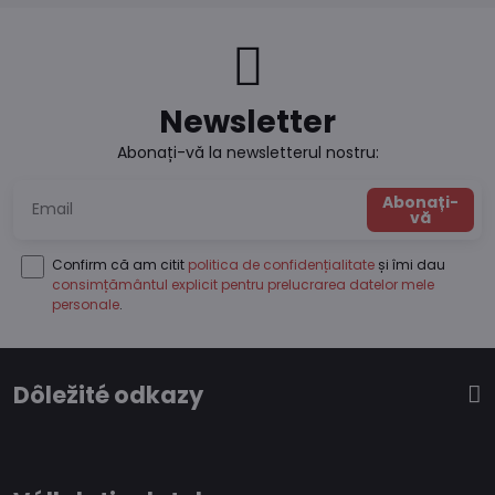
Newsletter
Abonați-vă la newsletterul nostru:
Abonați-
vă
Confirm că am citit
politica de confidențialitate
și îmi dau
consimțământul explicit pentru prelucrarea datelor mele
personale
.
Dôležité odkazy